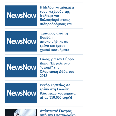
Η Μελόνι καταδικάζει
τους «εχθρούς της
Ιταλίας» για
δολιοφθορά στους
σιδηροδρόμους και
διαμαρτυρίες κατά
των Ολυμπιακών
Έμπορος από τη
Αγώνων
Βομβάη
αποκοιμήθηκε σε
τρένο και έχασε
χρυσά κοσμήματα
αξίας 5,53
εκατομμυρίων
Σάλος για τον Πύρρο
ρουπιών!
Δήμα: Έβγαλε στο
"σφυρί" την
Ολυμπιακή Δάδα του
2012
Ρεκόρ ληστείας σε
τρένο στη Γαλλία:
Κλάπηκαν κοσμήματα
αξίας 350.000 ευρώ!
Απίστευτο! Γιατρός
από την Θεσσαλονίκη