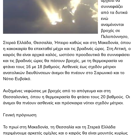
αρχίσει να
συννεφιάζει
από τα δυτικά
ενώ
αναμένονται
βροχές σε
Πελοπόννησο,
Στερεά Ελλάδα, Θεσσαλία, Ήπειρο καθώς και στη Μακεδονία, όπου
η κακοκαιρία θα επεκταθεί μέχρι και τις βραδινές ώρες. Στη Αττική, ο
καιρός θα είναι αρχικά καλός, ωστόσο προοδευτικά θα συννεφιάσει
και τις βραδινές ώρες θα πέσουν βροχές, με τη θερμοκρασία να
φτάνει τους 16 με 18 βαθμούς. Ασθενείς έως σχεδόν μέτριοι
ανατολικών διευθύνσεων άνεμοι θα πνέουν στο Σαρωνικό και το
Νότιο Ευβοϊκό.
Αυξημένες νεφώσεις με βροχές από το απόγευμα και στη
Θεσσαλονίκη, όπου η θερμοκρασία θα φτάσει τους 20 βαθμούς. Οι
άνεμοι θα πνέουν ασθενείς και πρόσκαιρα νότιοι σχεδόν μέτριοι.
Γενική πρόγνωση
Το πρωί στη Μακεδονία, τη Θεσσαλία και τη Στερεά Ελλάδα
περιμένουμε αρκετές ομίχλες και ο καιρός θα είναι μουντός κυρίως