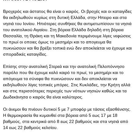
Βροχερός και άστατος θα είναι ο καιρός. Οι βροχές και οι καταιγίδες
θα εκδηλωθούν κυρίως στη δυτική Ελλάδα, στην Ηπειρο και στα
νησιά του Ιονίου. Ηπιότερες συνθήκες θα αντιμετωπίσουν τα νησιά
του ανατολικού Αιγαίου. Στη βόρεια Ελλάδα δηλαδή στη βόρεια
Θεσσαλία, τη Θράκη και τη Μακεδονία περιμένουμε λίγες νεφώσεις
το πρωί οι οποιες όμως το μεσημέρι και το απογευμα θα
πυκνώσουν και θα βρέξει τοπικά ενώ δεν αποκλείεται να έχουμε και
σποραδικές καταιγίδες.
Επίσης στην ανατολική Στερεά και την ανατολική Πελοπόννησο
παρόλο που θα έχουμε καλό καιρό το πρωί, το μεσημέρι και το
απόγευμα τα σύνεφα θα πυκνώσουν και δεν αποκλείεται να
εκδηλωθούν λίγες τοπικές μπόρες. Στις Κυκλάδες, την Κρήτη αλλά
και στις περισσότερες περιοχές των νότιων νησιών καθώς και τα
Δωδεκάνησα ο καιρός θα είναι καλύτερος.
Οι άνεμοι θα πνέουν δυτικοί 5 με 7 μποφόρ με τάσεις εξασθένισης.
Η θερμοκρασία θα κυμανθεί στα βόρεια από 5 εως 17 με 18
βαθμούς, στα κεντρικά από 8 εως 22 βαθμούς και στα νησιά από
14 εως 22 βαθμούς κελσίου.