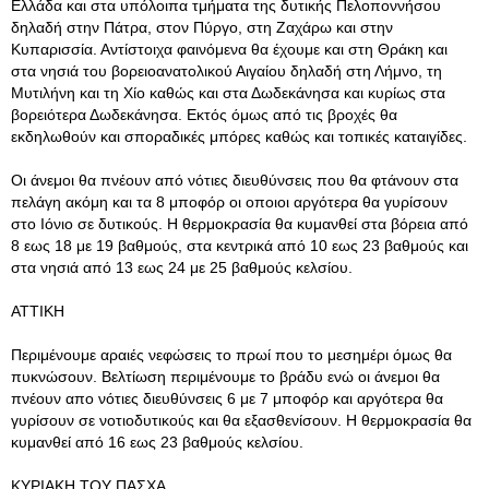
Ελλάδα και στα υπόλοιπα τμήματα της δυτικής Πελοποννήσου
δηλαδή στην Πάτρα, στον Πύργο, στη Ζαχάρω και στην
Κυπαρισσία. Αντίστοιχα φαινόμενα θα έχουμε και στη Θράκη και
στα νησιά του βορειοανατολικού Αιγαίου δηλαδή στη Λήμνο, τη
Μυτιλήνη και τη Χίο καθώς και στα Δωδεκάνησα και κυρίως στα
βορειότερα Δωδεκάνησα. Εκτός όμως από τις βροχές θα
εκδηλωθούν και σποραδικές μπόρες καθώς και τοπικές καταιγίδες.
Οι άνεμοι θα πνέουν από νότιες διευθύνσεις που θα φτάνουν στα
πελάγη ακόμη και τα 8 μποφόρ οι οποιοι αργότερα θα γυρίσουν
στο Ιόνιο σε δυτικούς. Η θερμοκρασία θα κυμανθεί στα βόρεια από
8 εως 18 με 19 βαθμούς, στα κεντρικά από 10 εως 23 βαθμούς και
στα νησιά από 13 εως 24 με 25 βαθμούς κελσίου.
ΑΤΤΙΚΗ
Περιμένουμε αραιές νεφώσεις το πρωί που το μεσημέρι όμως θα
πυκνώσουν. Βελτίωση περιμένουμε το βράδυ ενώ οι άνεμοι θα
πνέουν απο νότιες διευθύνσεις 6 με 7 μποφόρ και αργότερα θα
γυρίσουν σε νοτιοδυτικούς και θα εξασθενίσουν. Η θερμοκρασία θα
κυμανθεί από 16 εως 23 βαθμούς κελσίου.
ΚΥΡΙΑΚΗ ΤΟΥ ΠΑΣΧΑ