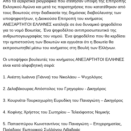
Από τα εξαιρετικά βιογραφικά που ετέθησαν υπόψη της Επιτροπής
Εκλογικού Αγώνα και μετά τις παρατηρήσεις που κατατέθηκαν από
τους Βοιωτούς στην διαδικασία της δημόσιας διαβούλευσης των
υποψηφιοτήτων, η Διοικούσα Επιτροπή του κινήματος
ΑΝΕΞΑΡΤΗΤΟΙ ΕΛΛΗΝΕΣ κατέληξε σε ένα δυναμικό ψηφοδέλτιο
για το νομό Βοιωτίας. Ένα ψηφοδέλτιο αντιπροσωπευτικό της
ανθρωπογεωγραφίας του νομού. Ένα ψηφοδέλτιο που θα κερδίσει
την εμπιστοσύνη των Βοιωτών και εγγυάται ότι η Βοιωτία θα
εκπροσωπηθεί μέσω του κινήματος στη Βουλή των Ελλήνων.
Οι υποψήφιοι βουλευτές του κινήματος ΑΝΕΞΑΡΤΗΤΟΙ ΕΛΛΗΝΕΣ
είναι κατά αλφαβητική σειρά:
1. Ανέστη Ιωάννα (Γιάννα) του Νικολάου – Ψυχολόγος
2. Δελαβέκουρας Απόστολος του Γρηγορίου - Δικηγόρος
3. Κουρνέτα-Τουρκοχωρίτη Ευρυδίκη του Παναγιώτη – Δικηγόρος
4. Κοφίνης Χρήστος του Σωτηρίου – Τελειόφοιτος Νομικής
5. Παπασπύρου Κωνσταντίνος του Παναγιώτη – Επιχειρηματίας,
Πρόεδρος Εμπορικού Συλλόγου Λιβαδειάς