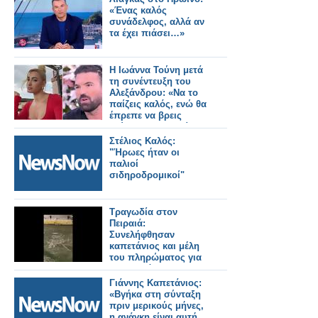
«Ένας καλός
συνάδελφος, αλλά αν
τα έχει πιάσει…»
Η Ιωάννα Τούνη μετά
τη συνέντευξη του
Αλεξάνδρου: «Να το
παίζεις καλός, ενώ θα
έπρεπε να βρεις
τρύπα να κρυφτείς
μετά τις πράξεις σου»
Στέλιος Καλός:
"Ήρωες ήταν οι
παλιοί
σιδηροδρομικοί"
Τραγωδία στον
Πειραιά:
Συνελήφθησαν
καπετάνιος και μέλη
του πληρώματος για
τον επιβάτη που
πέταξαν στην
Γιάννης Καπετάνιος:
θάλασσα ΒΙΝΤΕΟ
«Βγήκα στη σύνταξη
πριν μερικούς μήνες,
η ανάγκη είναι αυτή