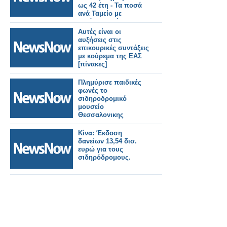
ως 42 έτη - Τα ποσά
ανά Ταμείο με
κατάργηση ή
«κούρεμα» της
Αυτές είναι οι
προσωπικής
αυξήσεις στις
διαφοράς
επικουρικές συντάξεις
με κούρεμα της ΕΑΣ
[πίνακες]
Πλημύρισε παιδικές
φωνές το
σιδηροδρομικό
μουσείο
Θεσσαλονικης
Κίνα: Έκδοση
δανείων 13,54 δισ.
ευρώ για τους
σιδηρόδρομους.