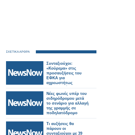
ΣΧΕΤΙΚΑ ΑΡΘΡΑ
Συνταξιούχοι:
«Κούρεμα» στις
προσαυξήσεις του
ΕΦΚΑ για
αχρεωστήτως
καταβληθείσες
παροχές.
Νέες φωνές υπέρ του
σιδηρόδρομου μετά
το σενάριο για αλλαγή
της γραμμής σε
ποδηλατόδρομο
Τι αυξήσεις θα
πάρουν οι
συνταξιούχοι με 39