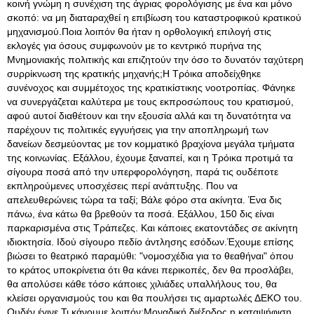
κοινή γνώμη η συνέχιση της άγριας φορολόγισης με ένα και μόνο
σκοπό: να μη διαταραχθεί η επιβίωση του καταστροφικού κρατικού
μηχανισμού.Ποια λοιπόν θα ήταν η ορθολογική επιλογή στις
εκλογές για όσους συμφωνούν με το κεντρικό πυρήνα της
Μνημονιακής πολιτικής και επιζητούν την όσο το δυνατόν ταχύτερη
συρρίκνωση της κρατικής μηχανής;Η Τρόικα αποδείχθηκε
συνένοχος και συμμέτοχος της κρατικίστικης νοοτροπίας. Φάνηκε
να συνεργάζεται καλύτερα με τους εκπροσώπους του κρατισμού,
αφού αυτοί διαθέτουν και την εξουσία αλλά και τη δυνατότητα να
παρέχουν τις πολιτικές εγγυήσεις για την αποπληρωμή των
δανείων δεσμεύοντας με τον κομματικό βραχίονα μεγάλα τμήματα
της κοινωνίας. Εξάλλου, έχουμε ξαναπεί, και η Τρόικα προτιμά τα
σίγουρα ποσά από την υπερφορολόγηση, παρά τις ουδέποτε
εκπληρούμενες υποσχέσεις περί ανάπτυξης. Που να
απελευθερώνεις τώρα τα ταξί; Βάλε φόρο στα ακίνητα. Ένα δις
πάνω, ένα κάτω θα βρεθούν τα ποσά. Εξάλλου, 150 δις είναι
παρκαρισμένα στις Τράπεζες. Και κάποιες εκατοντάδες σε ακίνητη
ιδιοκτησία. Ιδού σίγουρο πεδίο άντλησης εσόδων.Έχουμε επίσης
βιώσει το θεατρικό παραμύθι: "νομοσχέδια για το θεαθήναι" όπου
το κράτος υποκρίνετια ότι θα κάνει περικοπές, δεν θα προσλάβει,
θα απολύσει κάθε τόσο κάποιες χιλιάδες υπαλλήλους του, θα
κλείσει οργανισμούς του και θα πουλήσει τις αμαρτωλές ΔΕΚΟ του.
Ουδέν έγινε.Τι κάνουμε λοιπόν;Μοναδική διέξοδος η καταψήφιση