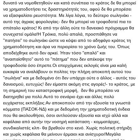
δυνατό να νομοθετηθούν και κατά συνέπεια το κράτος δε θα μπορεί
να χρηματοδοτήσει τις δραστηριότητές του, αφού δε θα μπορέσει
να εξασφαλίσει ρευστότητα. Με λίγα λόγια, το δεύτερο σωληνάκι -
αυτό της άγριας φορολογίας- δεν θα μπορεί να τροφοδοτεί πια το
σπάταλο κράτος! Κι από την άλλη ούτε το δανειακό πρόγραμμα θα
συνεχιστεί ομάλα!Η Τρόικα, πολύ απαλά, προσπάθησε να
"πατήσει" το σωληνάκι ώστε να κόψει από το αδηφάγο κράτος τη
χρηματοδότηση και άρα να περιορίσει το χρόνο ζωής του. Όπως
αποδείχθηκε αυτό δεν αρκεί. Ήταν τόσο "απαλό" και
"αναιπαίσθητο" αυτό το "πάτημα" που δεν απέκοψε την
τροφοδοσία όσο έπρεπε.Οι επερχόμενες εκλογές είναι μια καλή
ευκαιρία να αναλάβουν οι πολίτες την πλήρη αποκοπή αυτού του
"σωλήνα" και με δεδομένο ότι δεν υπάρχει ούτε ο άλλος - αυτός του
δανεισμού, ευτυχώς! δεν είμαστε ακόμη στις αγορές!- το κράτος, με
τη σημερινή του καταστροφική μορφή, δεν θα μπορέσει να
διατηρηθεί για πολύ.Αυτό το σενάριο έχει και άλλες πολύ
ευχάριστες εκπλήξεις:Αν αποκοπούν από την εξουσία τα γνωστά
κόμματα (ΠΑΣΟΚ-ΝΔ) και με δεδομένη την χρηματοδοτική ένδεια
που θα ακολουθήσει, όσοι αντλούσαν εξουσία και ισχύ αλλά και
κεφάλαια από αυτήν την νοσηρή κατάσταση - κομματάρχες,
συνδικαλιστές κλπ- θα βρεθούν στο κενό. Χωρίς πολιτική στήριξη
και χωρίς κεφάλαια θα μείνουν έρμαιοι και ανίσχυροι!Μεγάλα