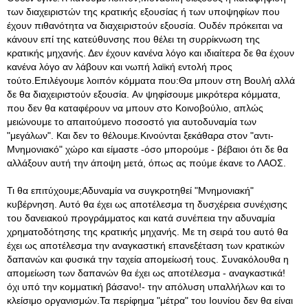
των διαχειριστών της κρατικής εξουσίας ή των υποψηφίων που
έχουν πιθανότητα να διαχειριστούν εξουσία. Ουδέν πρόκειται να
κάνουν επί της κατεύθυνσης που θέλει τη συρρίκνωση της
κρατικής μηχανής. Δεν έχουν κανένα λόγο και ιδιαίτερα δε θα έχουν
κανένα λόγο αν λάβουν και νωπή λαϊκή εντολή προς
τούτο.Επιλέγουμε λοιπόν κόμματα που:Θα μπουν στη Βουλή αλλά
δε θα διαχειριστούν εξουσία. Αν ψηφίσουμε μικρότερα κόμματα,
που δεν θα καταφέρουν να μπουν στο Κοινοβούλιο, απλώς
μειώνουμε το απαιτούμενο ποσοστό για αυτοδυναμία των
"μεγάλων". Και δεν το θέλουμε.Κινούνται ξεκάθαρα στον "αντι-
Μνημονιακό" χώρο και είμαστε -όσο μπορούμε - βέβαιοι ότι δε θα
αλλάξουν αυτή την άποψη μετά, όπως ας πούμε έκανε το ΛΑΟΣ.
Τι θα επιτύχουμε;Αδυναμία να συγκροτηθεί "Μνημονιακή"
κυβέρνηση. Αυτό θα έχει ως αποτέλεσμα τη δυσχέρεια συνέχισης
του δανειακού προγράμματος και κατά συνέπεια την αδυναμία
χρηματοδότησης της κρατικής μηχανής. Με τη σειρά του αυτό θα
έχει ως αποτέλεσμα την αναγκαστική επανεξέταση των κρατικών
δαπανών και φυσικά την ταχεία απομείωσή τους. Συνακόλουθα η
απομείωση των δαπανών θα έχει ως αποτέλεσμα - αναγκαστικά!
όχι υπό την κομματική βάσανο!- την απόλυση υπαλλήλων και το
κλείσιμο οργανισμών.Τα περίφημα "μέτρα" του Ιουνίου δεν θα είναι