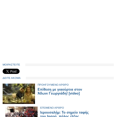
ΜΟΙΡΑΣΤΕΙΤΕ
ΔΕΙΤΕ ΑΚΟΜΑ
ΠΡΟΗΓΟΥΜΕΝΟ ΑΡΘΡΟ
Επίθεση με γιαούρτια στον
Άδωνι Γεωργιάδη! [video]
ΕΠΟΜΕΝΟ ΑΡΘΡΟ
Ιερουσαλήμ: Το σημείο ταφής
του Ιησού, πόλος έλξης