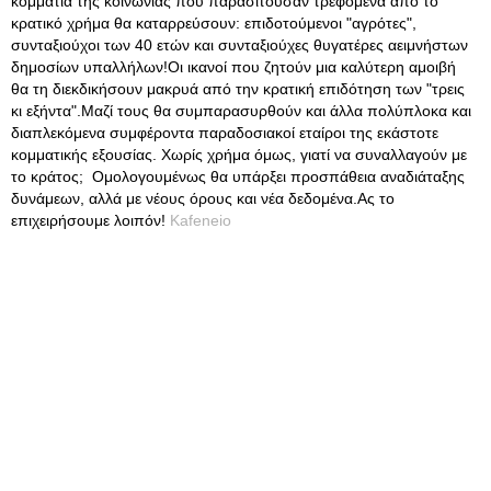
κομμάτια της κοινωνίας που παρασιτούσαν τρεφόμενα από το
κρατικό χρήμα θα καταρρεύσουν: επιδοτούμενοι "αγρότες",
συνταξιούχοι των 40 ετών και συνταξιούχες θυγατέρες αειμνήστων
δημοσίων υπαλλήλων!Οι ικανοί που ζητούν μια καλύτερη αμοιβή
θα τη διεκδικήσουν μακρυά από την κρατική επιδότηση των "τρεις
κι εξήντα".Μαζί τους θα συμπαρασυρθούν και άλλα πολύπλοκα και
διαπλεκόμενα συμφέροντα παραδοσιακοί εταίροι της εκάστοτε
κομματικής εξουσίας. Χωρίς χρήμα όμως, γιατί να συναλλαγούν με
το κράτος; Ομολογουμένως θα υπάρξει προσπάθεια αναδιάταξης
δυνάμεων, αλλά με νέους όρους και νέα δεδομένα.Ας το
επιχειρήσουμε λοιπόν!
Kafeneio