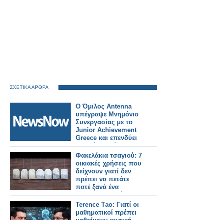
ΣΧΕΤΙΚΑ ΑΡΘΡΑ
Ο Όμιλος Antenna
υπέγραψε Μνημόνιο
Συνεργασίας με το
Junior Achievement
Greece και επενδύει
στη νέα γενιά
Φακελάκια τσαγιού: 7
οικιακές χρήσεις που
δείχνουν γιατί δεν
πρέπει να πετάτε
ποτέ ξανά ένα
χρησιμοποιημένο
φακελάκι τσαγιού
Terence Τao: Γιατί οι
μαθηματικοί πρέπει