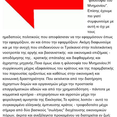
"φιλοσοφία του
Μνημονίου".
Επίσης έχουμε
πει γιατί
συμφωνούμε με
αυτή κι όχι με
τους
ημεδαπούς πολιτικούς που αποφάσισαν να την εφαρμόσουν όπως
την εφαρμόζουν, αν και όπου την εφαρμόζουν. Ακόμη διαφωνούμε
και με την ανοχή που επιδεικνύουν οι Τροϊκανοί στην πολιτικάντικη
νοοτροπία της αργής και βασανιστικής -και οικονομικά επιζήμιας -
αποδόμησης της.. κρατικής σπάταλης και διεφθαρμένης και
άχρηστης μηχανής.Ποια όμως είναι η φιλοσοφία του Μνημονίου;Η
συρρίκνωση μέχρις εξαφανίσεως του κράτους και της παρεμβατικής
του παρουσίας οριζοντίως και καθέτως στην οικονομική και
κοινωνική δραστηριότητα. Που εκτείνεται από την διατήρηση
άχρηστων δομών και οργανισμών μέχρι την προστασία
επαγγελματικών αδειών και από την χρηματοδότηση - πάντοτε με
κομματικά κριτήρια - επιχειρήσεων και αγροτών μέχρι την
φορολογική αμνηστία της Εκκλησίας.Το κράτος λοιπόν - αυτό το
συγκεκριμένο ελληνικής έμπνευσης κράτος - τροφοδοτείτο μέχρι
σήμερα από δύο βασικούς "σωλήνες" διοχέτευσης οικονομικών
πόρων, άκριτα και ανεξέλεγκτα προκειμένου να διατηρείται εν ζωή: