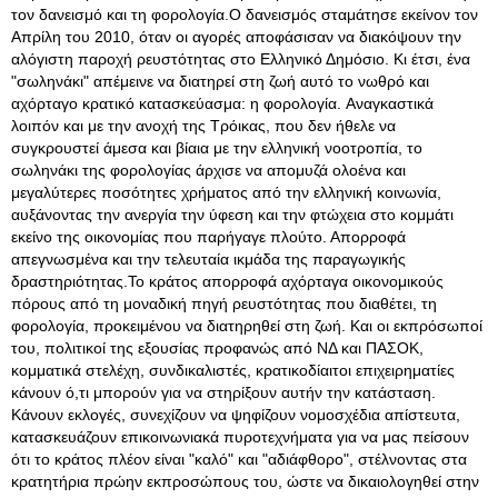
τον δανεισμό και τη φορολογία.Ο δανεισμός σταμάτησε εκείνον τον
Απρίλη του 2010, όταν οι αγορές αποφάσισαν να διακόψουν την
αλόγιστη παροχή ρευστότητας στο Ελληνικό Δημόσιο
. Κι έτσι, ένα
"σωληνάκι" απέμεινε να διατηρεί στη ζωή αυτό το νωθρό και
αχόρταγο κρατικό κατασκεύασμα: η φορολογία. Αναγκαστικά
λοιπόν και με την ανοχή της Τρόικας, που δεν ήθελε να
συγκρουστεί άμεσα και βίαια με την ελληνική νοοτροπία, το
σωληνάκι της φορολογίας άρχισε να απομυζά ολοένα και
μεγαλύτερες ποσότητες χρήματος από την ελληνική κοινωνία,
αυξάνοντας την ανεργία την ύφεση και την φτώχεια στο κομμάτι
εκείνο της οικονομίας που παρήγαγε πλούτο. Απορροφά
απεγνωσμένα και την τελευταία ικμάδα της παραγωγικής
δραστηριότητας.Το κράτος απορροφά αχόρταγα οικονομικούς
πόρους από τη μοναδική πηγή ρευστότητας που διαθέτει, τη
φορολογία, προκειμένου να διατηρηθεί στη ζωή. Και οι εκπρόσωποί
του, πολιτικοί της εξουσίας προφανώς από ΝΔ και ΠΑΣΟΚ,
κομματικά στελέχη, συνδικαλιστές, κρατικοδίαιτοι επιχειρηματίες
κάνουν ό,τι μπορούν για να στηρίξουν αυτήν την κατάσταση.
Κάνουν εκλογές, συνεχίζουν να ψηφίζουν νομοσχέδια απίστευτα,
κατασκευάζουν επικοινωνιακά πυροτεχνήματα για να μας πείσουν
ότι το κράτος πλέον είναι "καλό" και "αδιάφθορο", στέλνοντας στα
κρατητήρια πρώην εκπροσώπους του, ώστε να δικαιολογηθεί στην