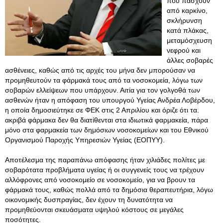
που πάσχουν
από καρκίνο,
σκλήρυνση
κατά πλάκας,
μεταμόσχευση
νεφρού και
άλλες σοβαρές
ασθένειες, καθώς από τις αρχές του μήνα δεν μπορούσαν να
προμηθευτούν τα φάρμακά τους από τα νοσοκομεία, λόγω των
σοβαρών ελλείψεων που υπάρχουν. Αιτία για τον γολγοθά των
ασθενών ήταν η απόφαση του υπουργού Υγείας Ανδρέα Λοβέρδου,
η οποία δημοσιεύτηκε σε ΦΕΚ στις 2 Απριλίου και όριζε ότι τα.
ακριβά φάρμακα δεν θα διατίθενται στα ιδιωτικά φαρμακεία, πάρα
μόνο στα φαρμακεία των δημόσιων νοσοκομείων και του Εθνικού
Οργανισμού Παροχής Υπηρεσιών Υγείας (ΕΟΠΥΥ).
Αποτέλεσμα της παραπάνω απόφασης ήταν χιλιάδες πολίτες με
σοβαρότατα προβλήματα υγείας ή οι συγγενείς τους να τρέχουν
αλλόφρονες από νοσοκομείο σε νοσοκομείο, για να βρουν τα
φάρμακά τους, καθώς πολλά από τα δημόσια θεραπευτήρια, λόγω
οικονομικής δυσπραγίας, δεν έχουν τη δυνατότητα να
προμηθεύονται σκευάσματα υψηλού κόστους σε μεγάλες
ποσότητες.