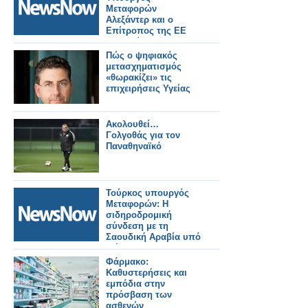
Μεταφορών
Αλεξάντερ και ο
Επίτροπος της ΕΕ
Τζιτζικώστας, θα
διασφαλίσουν την
Πώς ο ψηφιακός
ομαλή λειτουργία των
μετασχηματισμός
συνοριακών ελέγχων
«θωρακίζει» τις
μέσω του EES.
επιχειρήσεις Υγείας
Ακολουθεί…
Γολγοθάς για τον
Παναθηναϊκό
Τούρκος υπουργός
Μεταφορών: Η
σιδηροδρομική
σύνδεση με τη
Σαουδική Αραβία υπό
εξέταση.
Φάρμακο:
Καθυστερήσεις και
εμπόδια στην
πρόσβαση των
ασθενών