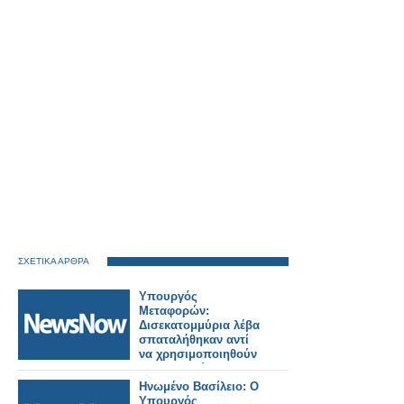
ΣΧΕΤΙΚΑ ΑΡΘΡΑ
Υπουργός
Μεταφορών:
Δισεκατομμύρια λέβα
σπαταλήθηκαν αντί
να χρησιμοποιηθούν
για μεταρρύθμιση των
σιδηροδρόμων.
Ηνωμένο Βασίλειο: Ο
Υπουργός