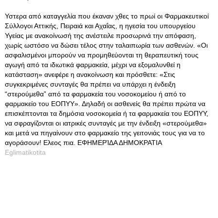
Υστερα από καταγγελία που έκαναν χθες το πρωί οι Φαρμακευτικοί
Σύλλογοι Αττικής, Πειραιά και Αχαΐας, η ηγεσία του υπουργείου
Υγείας με ανακοίνωσή της ανέστειλε προσωρινά την απόφαση,
χωρίς ωστόσο να δώσει τέλος στην ταλαιπωρία των ασθενών. «Οι
ασφαλισμένοι μπορούν να προμηθεύονται τη θεραπευτική τους
αγωγή από τα ιδιωτικά φαρμακεία, μέχρι να εξομαλυνθεί η
κατάσταση» ανεφέρε η ανακοίνωση και πρόσθετε: «Στις
συγκεκριμένες συνταγές θα πρέπει να υπάρχει η ένδειξη
“στερούμεθα” από τα φαρμακεία του νοσοκομείου ή από το
φαρμακείο του ΕΟΠΥΥ». Δηλαδή οι ασθενείς θα πρέπει πρώτα να
επισκέπτονται τα δημόσια νοσοκομεία ή τα φαρμακεία του ΕΟΠΥΥ,
να σφραγίζονται οι ιατρικές συνταγές με την ένδειξη «στερούμεθα»
και μετά να πηγαίνουν στο φαρμακείο της γειτονιάς τους για να το
αγοράσουν! Ελεος πια. ΕΦΗΜΕΡΊΔΑ ΔΗΜΟΚΡΑΤΙΑ
Eglimatikotita