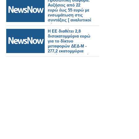
Προσωπική διαφορά:
φιλανθρωπικό σκοπό
Αυξήσεις από 22
ευρώ έως 55 ευρώ με
ενσωμάτωση στις
συντάξεις [ αναλυτικοί
πίνακες]
Η ΕΕ διαθέτει 2,8
δισεκατομμύρια ευρώ
για το δίκτυο
μεταφορών ΔΕΔ-Μ -
277,2 εκατομμύρια
ευρώ για την γραμμή
του Έβρου