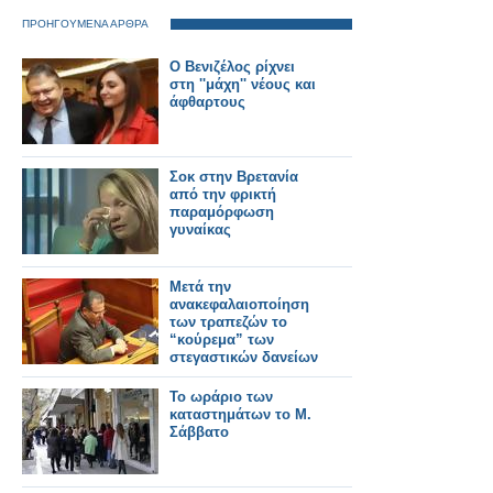
ΠΡΟΗΓΟΥΜΕΝΑ ΑΡΘΡΑ
O Bενιζέλος ρίχνει
στη ''μάχη'' νέους και
άφθαρτους
Σοκ στην Βρετανία
από την φρικτή
παραμόρφωση
γυναίκας
Μετά την
ανακεφαλαιοποίηση
των τραπεζών το
“κούρεμα” των
στεγαστικών δανείων
Το ωράριο των
καταστημάτων το Μ.
Σάββατο