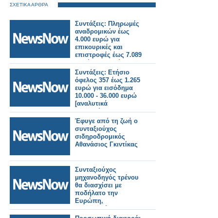
ΣΧΕΤΙΚΑ ΑΡΘΡΑ
Συντάξεις: Πληρωμές
αναδρομικών έως
4.000 ευρώ για
επικουρικές και
επιστροφές έως 7.089
ευρώ για χηρείας - Οι
δικαιούχοι ανά
Συντάξεις: Ετήσιο
κατηγορία.
όφελος 357 έως 1.265
ευρώ για εισόδημα
10.000 - 36.000 ευρώ
[αναλυτικά
παραδείγματα και
πίνακες]
Έφυγε από τη ζωή ο
συνταξιούχος
σιδηροδρομικός
Αθανάσιος Γκιντίκας
Συνταξιούχος
μηχανοδηγός τρένου
θα διασχίσει με
ποδήλατο την
Ευρώπη,
συγκεντρώνοντας
χρήματα για