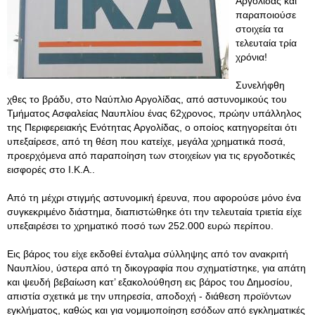
Αργολίδας και
παραποιούσε
στοιχεία τα
τελευταία τρία
χρόνια!
Συνελήφθη
χθες το βράδυ, στο Ναύπλιο Αργολίδας, από αστυνομικούς του
Τμήματος Ασφαλείας Ναυπλίου ένας 62χρονος, πρώην υπάλληλος
της Περιφερειακής Ενότητας Αργολίδας, ο οποίος κατηγορείται ότι
υπεξαίρεσε, από τη θέση που κατείχε, μεγάλα χρηματικά ποσά,
προερχόμενα από παραποίηση των στοιχείων για τις εργοδοτικές
εισφορές στο Ι.Κ.Α..
Από τη μέχρι στιγμής αστυνομική έρευνα, που αφορούσε μόνο ένα
συγκεκριμένο διάστημα, διαπιστώθηκε ότι την τελευταία τριετία είχε
υπεξαιρέσει το χρηματικό ποσό των 252.000 ευρώ περίπου.
Εις βάρος του είχε εκδοθεί ένταλμα σύλληψης από τον ανακριτή
Ναυπλίου, ύστερα από τη δικογραφία που σχηματίστηκε, για απάτη
και ψευδή βεβαίωση κατ’ εξακολούθηση εις βάρος του Δημοσίου,
απιστία σχετικά με την υπηρεσία, αποδοχή - διάθεση προϊόντων
εγκλήματος, καθώς και για νομιμοποίηση εσόδων από εγκληματικές