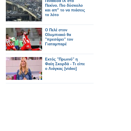
Πινακίδα ΙΧ στο
Πεκίνο. Πιο δύσκολο
και απ” το να πιάσεις
το λότο
Ο Πελέ στον
Ολυμπιακό θα
"πρεσάρει" τον
Γιαταμπαρέ
Εκτός "Πρωινό" η
Φαίη Σκορδά - Τι είπε
ο Λιάγκας [video]