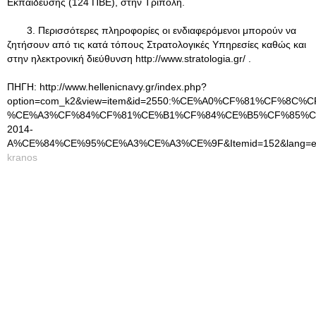
Εκπαίδευσης (124 ΠΒΕ), στην Τρίπολη.
3. Περισσότερες πληροφορίες οι ενδιαφερόμενοι μπορούν να
ζητήσουν από τις κατά τόπους Στρατολογικές Υπηρεσίες καθώς και
στην ηλεκτρονική διεύθυνση http://www.stratologia.gr/ .
ΠΗΓΗ: http://www.hellenicnavy.gr/index.php?
option=com_k2&view=item&id=2550:%CE%A0%CF%81%CF%
%CE%A3%CF%84%CF%81%CE%B1%CF%84%CE%B5%CF%85%C
2014-
A%CE%84%CE%95%CE%A3%CE%A3%CE%9F&Itemid=152&lang=e
kranos