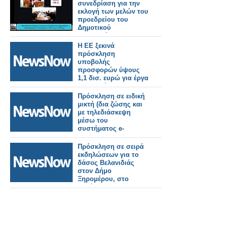
τον Μύτικα. Δευτέρα
συνεδρίαση για την
20 Ιουλίου στις 9:00
εκλογή των μελών του
μ.μ., αντί για Σάββατο
προεδρείου του
18 Ιουλίου που ήταν η
Δημοτικού
αρχική πρόσκληση.
Συμβουλίου και της
Δημοτικής Επιτροπής
Η ΕΕ ξεκινά
την Τετάρτη 1 Ιουλίου.
πρόσκληση
υποβολής
προσφορών ύψους
1,1 δισ. ευρώ για έργα
υποδομής που
καλύπτουν
Πρόσκληση σε ειδική
σιδηροδρομικά έργα.
μικτή (δια ζώσης και
με τηλεδιάσκεψη
μέσω του
συστήματος e-
presence.gov.gr)
συνεδρίασης του
Πρόσκληση σε σειρά
Δημοτικού
εκδηλώσεων για το
Συμβουλίου.
δάσος Βελανιδιάς
στον Δήμο
Ξηρομέρου, στο
πλαίσιο του
Eυρωπαϊκού
Συμφώνου για το
Κλίμα.