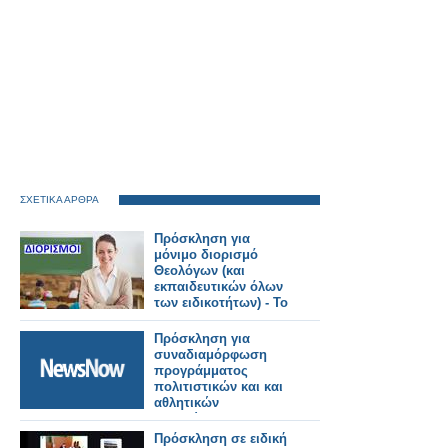
ΣΧΕΤΙΚΑ ΑΡΘΡΑ
Πρόσκληση για
μόνιμο διορισμό
Θεολόγων (και
εκπαιδευτικών όλων
των ειδικοτήτων) - Το
ΦΕΚ
Πρόσκληση για
συναδιαμόρφωση
προγράμματος
πολιτιστικών και και
αθλητικών
εκδηλώσεων του
Αυγούστου 2026 για
Πρόσκληση σε ειδική