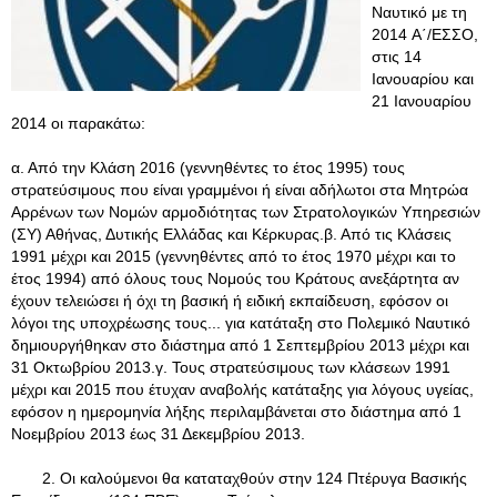
Ναυτικό με τη
2014 A΄/ΕΣΣΟ,
στις 14
Ιανουαρίου και
21 Ιανουαρίου
2014 οι παρακάτω:
α. Από την Κλάση 2016 (γεννηθέντες το έτος 1995) τους
στρατεύσιμους που είναι γραμμένοι ή είναι αδήλωτοι στα Μητρώα
Αρρένων των Νομών αρμοδιότητας των Στρατολογικών Υπηρεσιών
(ΣΥ) Αθήνας, Δυτικής Ελλάδας και Κέρκυρας.β. Από τις Κλάσεις
1991 μέχρι και 2015 (γεννηθέντες από το έτος 1970 μέχρι και το
έτος 1994) από όλους τους Νομούς του Κράτους ανεξάρτητα αν
έχουν τελειώσει ή όχι τη βασική ή ειδική εκπαίδευση, εφόσον οι
λόγοι της υποχρέωσης τους... για κατάταξη στο Πολεμικό Ναυτικό
δημιουργήθηκαν στο διάστημα από 1 Σεπτεμβρίου 2013 μέχρι και
31 Οκτωβρίου 2013.γ. Τους στρατεύσιμους των κλάσεων 1991
μέχρι και 2015 που έτυχαν αναβολής κατάταξης για λόγους υγείας,
εφόσον η ημερομηνία λήξης περιλαμβάνεται στο διάστημα από 1
Νοεμβρίου 2013 έως 31 Δεκεμβρίου 2013.
2. Οι καλούμενοι θα καταταχθούν στην 124 Πτέρυγα Βασικής