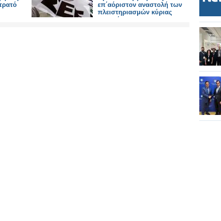
τρατό
επ΄αόριστον αναστολή των
πλειστηριασμών κύριας
ας
κατοικίας