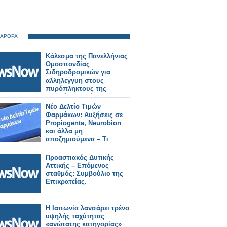
 ΑΡΘΡΑ
Κάλεσμα της Πανελλήνιας
Ομοσπονδίας
Σιδηροδρομικών για
αλληλεγγυη στους
πυρόπληκτους της
Δυτικής Αττικής.
Νέο Δελτίο Τιμών
Φαρμάκων: Αυξήσεις σε
Propiogenta, Neurobion
και άλλα μη
αποζημιούμενα – Τι
αλλάζει από 31/7/2026
Προαστιακός Δυτικής
Αττικής – Επόμενος
σταθμός: Συμβούλιο της
Επικρατείας.
Η Ιαπωνία λανσάρει τρένο
υψηλής ταχύτητας
«ανώτατης κατηγορίας»