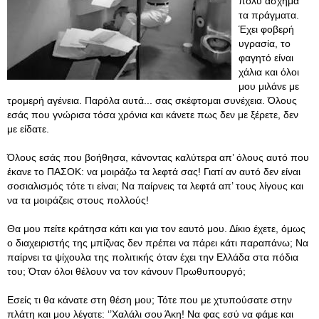
πολύ άσχημα
τα πράγματα.
Έχει φοβερή
υγρασία, το
φαγητό είναι
χάλια και όλοι
μου μιλάνε με
τρομερή αγένεια. Παρόλα αυτά... σας σκέφτομαι συνέχεια. Όλους
εσάς που γνώρισα τόσα χρόνια και κάνετε πως δεν με ξέρετε, δεν
με είδατε.
Όλους εσάς που βοήθησα, κάνοντας καλύτερα απ’ όλους αυτό που
έκανε το ΠΑΣΟΚ: να μοιράζω τα λεφτά σας! Γιατί αν αυτό δεν είναι
σοσιαλισμός τότε τι είναι; Να παίρνεις τα λεφτά απ’ τους λίγους και
να τα μοιράζεις στους πολλούς!
Θα μου πείτε κράτησα κάτι και για τον εαυτό μου. Δίκιο έχετε, όμως
ο διαχειριστής της μπίζνας δεν πρέπει να πάρει κάτι παραπάνω; Να
παίρνει τα ψίχουλα της πολιτικής όταν έχει την Ελλάδα στα πόδια
του; Όταν όλοι θέλουν να τον κάνουν Πρωθυπουργό;
Εσείς τι θα κάνατε στη θέση μου; Τότε που με χτυπούσατε στην
πλάτη και μου λέγατε: ‘’Χαλάλι σου Άκη! Να φας εσύ να φάμε και