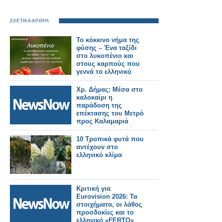
ΣΧΕΤΙΚΑ ΑΡΘΡΑ
Το κόκκινο νήμα της
φύσης – Ένα ταξίδι
στο λυκοπένιο και
στους καρπούς που
γεννά το ελληνικό
καλοκαίρι
Χρ. Δήμας: Μέσα στο
καλοκαίρι η
παράδοση της
επέκτασης του Μετρό
προς Καλαμαριά
–«Πάνε πολύ καλά τα
δοκιμαστικά».
10 Τροπικά φυτά που
αντέχουν στο
ελληνικό κλίμα
Κριτική για
Eurovision 2026: Τα
στοιχήματα, οι λάθος
προσδοκίες και το
ελληνικό «FERTO»