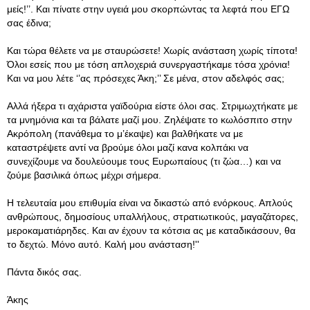
μείς!’’. Και πίνατε στην υγειά μου σκορπώντας τα λεφτά που ΕΓΩ
σας έδινα;
Και τώρα θέλετε να με σταυρώσετε! Χωρίς ανάσταση χωρίς τίποτα!
Όλοι εσείς που με τόση απλοχεριά συνεργαστήκαμε τόσα χρόνια!
Και να μου λέτε ‘’ας πρόσεχες Άκη;’’ Σε μένα, στον αδελφός σας;
Αλλά ήξερα τι αχάριστα γαϊδούρια είστε όλοι σας. Στριμωχτήκατε με
τα μνημόνια και τα βάλατε μαζί μου. Ζηλέψατε το κωλόσπιτο στην
Ακρόπολη (πανάθεμα το μ’έκαψε) και βαλθήκατε να με
καταστρέψετε αντί να βρούμε όλοι μαζί κανα κολπάκι να
συνεχίζουμε να δουλεύουμε τους Ευρωπαίους (τι ζώα…) και να
ζούμε βασιλικά όπως μέχρι σήμερα.
Η τελευταία μου επιθυμία είναι να δικαστώ από ενόρκους. Απλούς
ανθρώπους, δημοσίους υπαλλήλους, στρατιωτικούς, μαγαζάτορες,
μεροκαματιάρηδες. Και αν έχουν τα κότσια ας με καταδικάσουν, θα
το δεχτώ. Μόνο αυτό. Καλή μου ανάσταση!''
Πάντα δικός σας.
Άκης