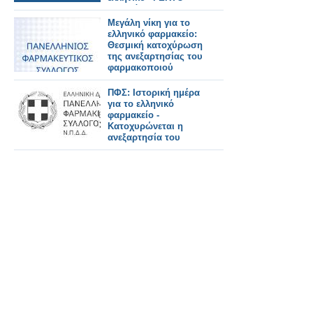
που χάθηκε στη
σκηνή
Μεγάλη νίκη για το
ελληνικό φαρμακείο:
Θεσμική κατοχύρωση
της ανεξαρτησίας του
φαρμακοποιού
ΠΦΣ: Ιστορική ημέρα
για το ελληνικό
φαρμακείο -
Κατοχυρώνεται η
ανεξαρτησία του
Έλληνα
φαρμακοποιού