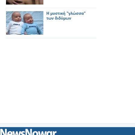
Η μυστική "γλώσσα"
των διδύμων