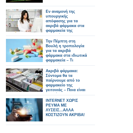
Εν αναμονή της
υπουργικής
απόφασης για τα
ακριβά φάρμακα στα
φαρμακεία της
γειτονιάς – Τι θα
περιλαμβάνει
Την Πέμπτη στη
Βουλή η τροπολογία
για τα ακριβά
φάρμακα στα ιδιωτικά
φαρμακεία – Τι
προβλέπει
Ακριβά φάρμακα:
Σύντομα θα τα
παίρνουμε από το
φαρμακείο της
γειτονιάς – Ποια είναι
στη λίστα
INTERNET ΧΩΡΙΣ
ΡΕΥΜΑ ΜΕ
ΛΥΣΕΙΣ...ΑΛΛΑ
ΚΟΣΤΙΖΟΥΝ ΑΚΡΙΒΑ!