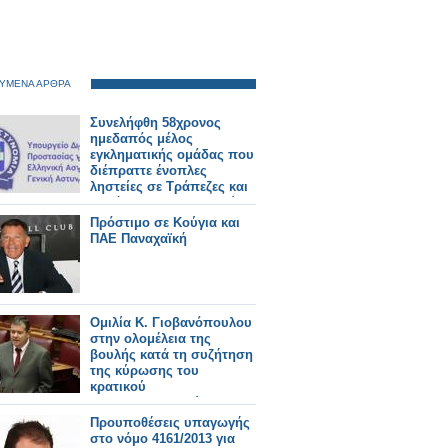
ΥΜΕΝΑ ΑΡΘΡΑ
Συνελήφθη 58χρονος
ημεδαπός μέλος
εγκληματικής ομάδας που
διέπραττε ένοπλες
ληστείες σε Τράπεζες και
δημόσιους οργανισμούς
Πρόστιμο σε Κούγια και
ΠΑΕ Παναχαϊκή
Ομιλία Κ. Γιοβανόπουλου
στην ολομέλεια της
βουλής κατά τη συζήτηση
της κύρωσης του
κρατικού
προϋπολογισμού του
2014
Προυποθέσεις υπαγωγής
στο νόμο 4161/2013 για