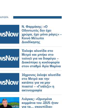
 ΑΡΘΡΑ
Ν. Φαρμάκης: «Ο
Οδοντωτός δεν έχει
χρώμα, έχει μόνο ράγες» –
Κοινό Μέτωπο
Διεκδίκησης
Έκλεψε αλυσίδα στο
Μετρό και μπήκε στο
τούνελ για να διαφύγει –
Διακόπηκε η κυκλοφορία
στον σταθμό Αγία Μαρίνα
16χρονος έκλεψε αλυσίδα
στο Μετρό και την
κατάπιε για να μην
πιαστεί – «Γυάλιζε» η
ακτινογραφία
Λιάγκας: «Ορισμένα
κομμάτια του J2US ήταν
για τα… σκουπίδια»