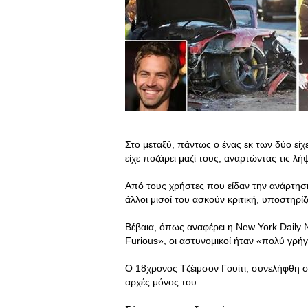
Στο μεταξύ, πάντως ο ένας εκ των δύο είχ
είχε ποζάρει μαζί τους, αναρτώντας τις 
Από τους χρήστες που είδαν την ανάρτησή τ
άλλοι μισοί του ασκούν κριτική, υποστηρί
Βέβαια, όπως αναφέρει η New York Daily 
Furious», οι αστυνομικοί ήταν «πολύ γρή
Ο 18χρονος Τζέιμσον Γουίτι, συνελήφθη σ
αρχές μόνος του.