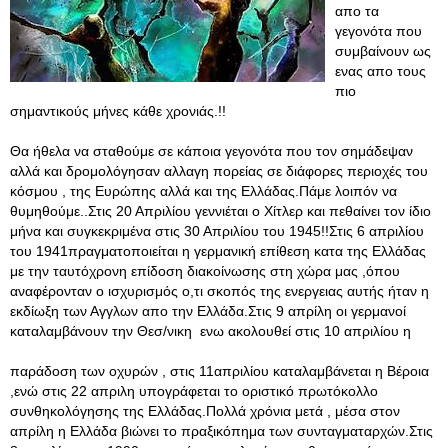
απο τα
γεγονότα που
συμβαίνουν ως
ενας απο τους
πιο
σημαντικούς μήνες κάθε χρονιάς.!!
Θα ήθελα να σταθούμε σε κάποια γεγονότα που τον σημάδεψαν
αλλά και δρομολόγησαν αλλαγη πορείας σε διάφορες περιοχές του
κόσμου , της Ευρώπης αλλά και της Ελλάδας.Πάμε λοιπόν να
θυμηθούμε..Στις 20 Απριλίου γεννιέται ο Χίτλερ και πεθαίνει τον ίδιο
μήνα και συγκεκριμένα στις 30 Απριλίου του 1945!!Στις 6 απριλίου
του 1941πραγματοποιείται η γερμανική επίθεση κατα της Ελλάδας
με την ταυτόχρονη επίδοση διακοίνωσης στη χώρα μας ,όπου
αναφέρονταν ο ισχυρισμός ο,τι σκοπός της ενεργειας αυτής ήταν η
εκδίωξη των Αγγλων απο την Ελλάδα.Στις 9 απρίλη οι γερμανοί
καταλαμβάνουν την Θεσ/νικη ενω ακολουθεί στις 10 απριλίου η
παράδοση των οχυρών , στις 11απριλίου καταλαμβάνεται η Βέροια
,ενώ στις 22 απριλη υπογράφεται το οριστικό πρωτόκολλο
συνθηκολόγησης της Ελλάδας.Πολλά χρόνια μετά , μέσα στον
απρίλη η Ελλάδα βιώνει το πραξικόπημα των συνταγματαρχών.Στις