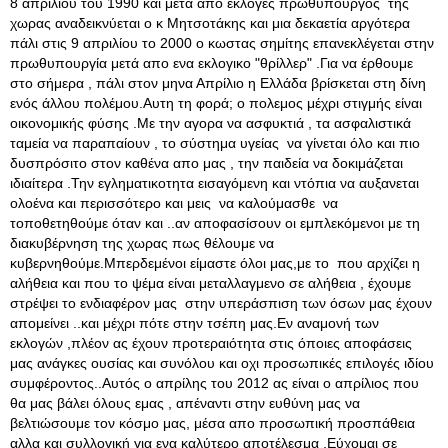
8 απριλίου του 1990 και μετά απο εκλογές πρωθυπουργός της
χωρας αναδεικνύεται ο κ Μητσοτάκης και μια δεκαετία αργότερα
πάλι στις 9 απριλίου το 2000 ο κωστας σημίτης επανεκλέγεται στην
πρωθυπουργία μετά απο ενα εκλογικο "θρίλλερ" .Για να έρθουμε
στο σήμερα , πάλι στον μηνα Απρίλιο η Ελλάδα βρίσκεται στη δίνη
ενός άλλου πολέμου.Αυτη τη φορά; ο πολεμος μέχρι στιγμής είναι
οικονομικής φύσης .Με την αγορα να ασφυκτιά , τα ασφαλιστικά
ταμεία να παραπαίουν , το σύστημα υγείας να γίνεται όλο και πιο
δυσπρόσιτο στον καθένα απο μας , την παιδεία να δοκιμάζεται
ιδιαίτερα .Την εγληματικοτητα εισαγόμενη και ντόπια να αυξανεται
ολοένα και περισσότερο και μεις να καλούμασθε να
τοποθετηθούμε όταν και ..αν αποφασίσουν οι εμπλεκόμενοι με τη
διακυβέρνηση της χωρας πως θέλουμε να
κυβερνηθούμε.Μπερδεμένοι είμαστε όλοι μας,με το που αρχίζει η
αλήθεια και που το ψέμα είναι μεταλλαγμενο σε αλήθεια , έχουμε
στρέψει το ενδιαφέρον μας στην υπεράσπιση των όσων μας έχουν
απομείνει ..και μέχρι πότε στην τσέπη μας.Εν αναμονή των
εκλογών ,πλέον ας έχουν προτεραιότητα στις όποιες αποφάσεις
μας ανάγκες ουσίας και συνόλου και οχι προσωπικές επιλογές ιδίου
συμφέροντος..Αυτός ο απρίλης του 2012 ας είναι ο απρίλιος που
θα μας βάλει όλους εμας , απέναντι στην ευθύνη μας να
βελτιώσουμε τον κόσμο μας, μέσα απο προσωπική προσπάθεια
αλλα και συλλογική για ενα καλύτερο αποτέλεσμα .Εύχομαι σε