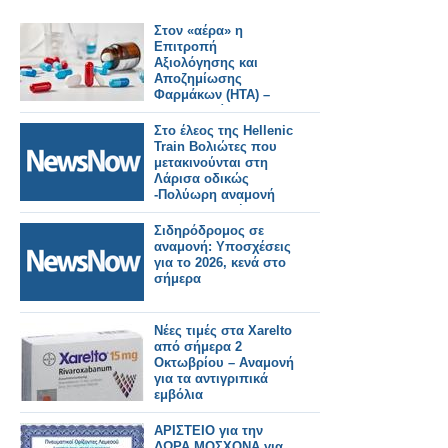
Στον «αέρα» η
Επιτροπή
Αξιολόγησης και
Αποζημίωσης
Φαρμάκων (ΗΤΑ) –
Δεν μπορεί να
συνεδριάσει, σε
Στο έλεος της Hellenic
αναμονή δεκάδες
Train Βολιώτες που
φάκελοι φαρμάκων
μετακινούνται στη
Λάρισα οδικώς
-Πολύωρη αναμονή
και καθυστερήσεις
Σιδηρόδρομος σε
αναμονή: Υποσχέσεις
για το 2026, κενά στο
σήμερα
Νέες τιμές στα Xarelto
από σήμερα 2
Οκτωβρίου – Αναμονή
για τα αντιγριπικά
εμβόλια
ΑΡΙΣΤΕΙΟ για την
ΔΩΡΑ ΜΟΣΧΟΝΑ για