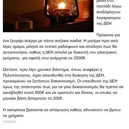
μείνει στο
σκοτάδι λόγω
ανεξόφλητων
λογαριασμών
της ΔΕΗ.
Πρόκειται για
ένα ζευγάρι άνεργο με πέντε ανήλικα παιδιά. H μητέρα πριν από
λίγες ημέρες μίλησε σε τοπικό ραδιόφωνο και απείλησε πως θα
αυτοκτονήσει, καθώς η ΔΕΗ απειλεί με διακοπή του ηλεκτρικού
ρεύματος, για οφειλή που ανέρχεται σε 2500€.
Ωστόσο, πριν λίγο χρονικό διάστημα, όπως αναφέρει η
Πελοπόννησος, είχαν απευθυνθεί στη διοίκηση της ΔΕΗ,
προκειμένου να ζητήσουν διακανονισμό. Οι υπεύθυνοι της ΔΕΗ
όμως της απάντησαν πως για να γίνει διακανονισμός θα πρέπει να
καταβληθεί ποσό 800€ και να οριστούν και δόσεις, οι οποίες σε
μηνιαία βάση ξεπερνούν τα 200€.
Η οικογένεια βρίσκεται σε απόγνωση καθώς αδυνατούν να βρουν
τα χρήματα.
xespao