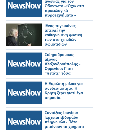
αγωνίας για τον
Οδοντωτό -«Όχι» στα
προεκλογικά
πυροτεχνήματα –
Απαίτηση για ασφαλή
λύση.
Ένας πιγκουίνος
απειλεί την
καθιερωμένη φυσική
των στοιχειωδών
σωματιδίων
Σιδηροδρομικός
άξονας
Αλεξανδρούπολης -
Ορμενίου: Γιατί
"πετάτε" τόσα
χρήματα;
Η Ευρώπη μιλάει για
συνδεσιμότητα. Η
Κρήτη ξέρει γιατί έχει
σημασία.
Συντάξεις Ιουνίου:
Έρχεται εβδομάδα
πληρωμών - Πότε
μπαίνουν τα χρήματα