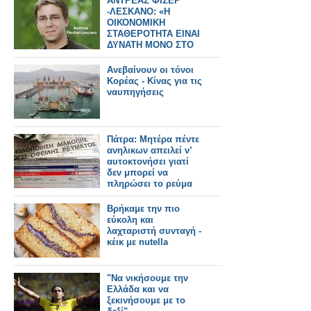
ΑΝΤΡΕΑΣ ΦΙΣΕΡ
-ΛΕΣΚΑΝΟ: «Η
ΟΙΚΟΝΟΜΙΚΗ
ΣΤΑΘΕΡΟΤΗΤΑ ΕΙΝΑΙ
ΔΥΝΑΤΗ ΜΟΝΟ ΣΤΟ
ΠΛΑΙΣΙΟ ΤΗΣ
ΚΟΙΝΩΝΙΚΗΣ
Ανεβαίνουν οι τόνοι
ΣΤΑΘΡΟΤΗΤΑΣ»
Κορέας - Κίνας για τις
ναυπηγήσεις
Πάτρα: Μητέρα πέντε
ανηλικων απειλεί ν’
αυτοκτονήσει γιατί
δεν μπορεί να
πληρώσει το ρεύμα
Βρήκαμε την πιο
εύκολη και
λαχταριστή συνταγή -
κέικ με nutella
"Να νικήσουμε την
Ελλάδα και να
ξεκινήσουμε με το