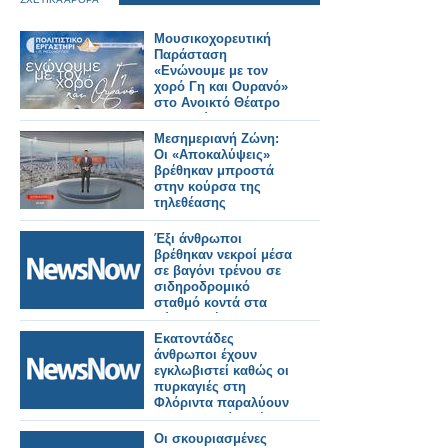
Μουσικοχορευτική
Παράσταση
«Ενώνουμε με τον
χορό Γη και Ουρανό»
στο Ανοικτό Θέατρο
Λιμανιού
Μεσημεριανή Ζώνη:
Οι «Αποκαλύψεις»
βρέθηκαν μπροστά
στην κούρσα της
τηλεθέασης
Έξι άνθρωποι
βρέθηκαν νεκροί μέσα
σε βαγόνι τρένου σε
σιδηροδρομικό
σταθμό κοντά στα
σύνορα Τέξας-
Μεξικού.
Εκατοντάδες
άνθρωποι έχουν
εγκλωβιστεί καθώς οι
πυρκαγιές στη
Φλόριντα παραλύουν
την υπηρεσία τρένων
της Amtrak.
Οι σκουριασμένες