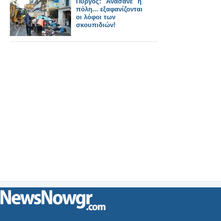
Πύργος: "Ανάσανε" η
πόλη... εξαφανίζονται
οι λόφοι των
σκουπιδιών!