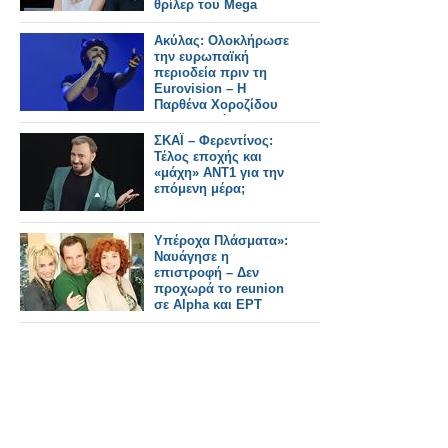
θρίλερ του Mega
Ακύλας: Ολοκλήρωσε
την ευρωπαϊκή
περιοδεία πριν τη
Eurovision – Η
Παρθένα Χοροζίδου
στο πλευρό του στη
Βιέννη
ΣΚΑΪ – Φερεντίνος:
Τέλος εποχής και
«μάχη» ΑΝΤ1 για την
επόμενη μέρα;
Υπέροχα Πλάσματα»:
Ναυάγησε η
επιστροφή – Δεν
προχωρά το reunion
σε Alpha και ΕΡΤ