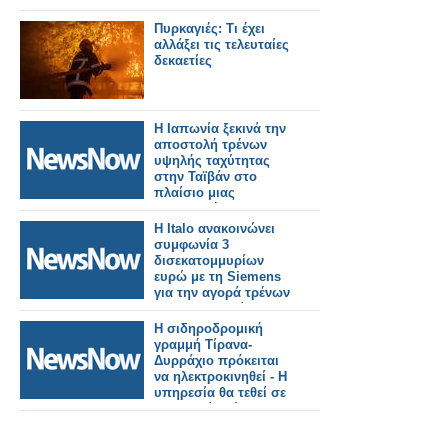
Πυρκαγιές: Τι έχει
αλλάξει τις τελευταίες
δεκαετίες
Η Ιαπωνία ξεκινά την
αποστολή τρένων
υψηλής ταχύτητας
στην Ταϊβάν στο
πλαίσιο μιας
σημαντικής
σιδηροδρομικής
Η Italo ανακοινώνει
παραγγελίας.
συμφωνία 3
δισεκατομμυρίων
ευρώ με τη Siemens
για την αγορά τρένων
για τη Γερμανία.
Η σιδηροδρομική
γραμμή Τίρανα-
Δυρράχιο πρόκειται
να ηλεκτροκινηθεί - Η
υπηρεσία θα τεθεί σε
λειτουργία μέχρι το
τέλος του 2027.