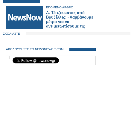
ΕΠΟΜΕΝΟ ΑΡΘΡΟ
Α. Τζιτζικώστας από
Βρυξέλλες: «Λαμβάνουμε
μέτρα για να
αντιμετωπίσουμε τις
επιπτώσεις στον τομέα των
ΣΧΟΛΙΑΣΤΕ
μεταφορών και τα καύσιμα
από την κρίση στη Μέση
Ανατολή»
ΑΚΟΛΟΥΘΗΣΤΕ ΤΟ NEWSNOWGR.COM