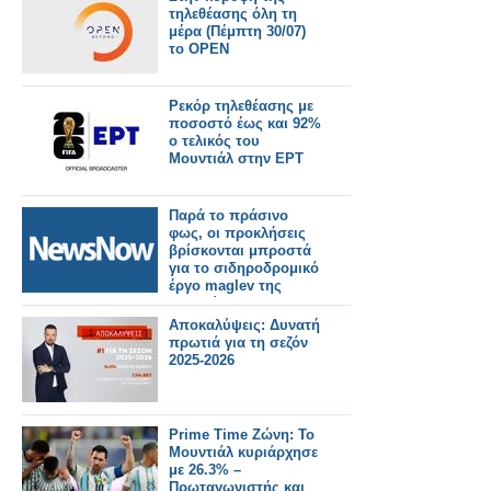
τηλεθέασης όλη τη
μέρα (Πέμπτη 30/07)
το OPEN
Ρεκόρ τηλεθέασης με
ποσοστό έως και 92%
ο τελικός του
Μουντιάλ στην ΕΡΤ
Παρά το πράσινο
φως, οι προκλήσεις
βρίσκονται μπροστά
για το σιδηροδρομικό
έργο maglev της
Ιαπωνίας.
Αποκαλύψεις: Δυνατή
πρωτιά για τη σεζόν
2025-2026
Prime Time Ζώνη: Το
Μουντιάλ κυριάρχησε
με 26.3% –
Πρωταγωνιστής και