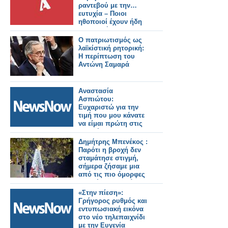
ραντεβού με την…
ευτυχία – Ποιοι
ηθοποιοί έχουν ήδη
συμφωνήσει για τη
νέα σειρά
Ο πατριωτισμός ως
λαϊκίστική ρητορική:
Η περίπτωση του
Αντώνη Σαμαρά
Αναστασία
Ασπιώτου:
Ευχαριστώ για την
τιμή που μου κάνατε
να είμαι πρώτη στις
εκλογές για την
ανάδειξη
Δημήτρης Μπενέκος :
εκπροσώπου στο
Παρότι η βροχή δεν
Δ.Σ. του ΟΣΕ
σταμάτησε στιγμή,
σήμερα ζήσαμε μια
από τις πιο όμορφες
στιγμές μας: το άναμα
του
«Στην πίεση»:
Χριστουγεννιάτικου
Γρήγορος ρυθμός και
δέντρου!
εντυπωσιακή εικόνα
στο νέο τηλεπαιχνίδι
με την Ευγενία