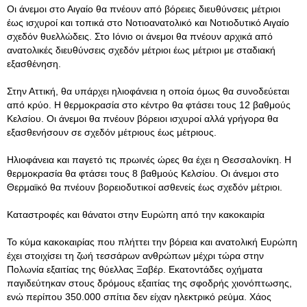
Οι άνεμοι στο Αιγαίο θα πνέουν από βόρειες διευθύνσεις μέτριοι
έως ισχυροί και τοπικά στο Νοτιοανατολικό και Νοτιοδυτικό Αιγαίο
σχεδόν θυελλώδεις. Στο Ιόνιο οι άνεμοι θα πνέουν αρχικά από
ανατολικές διευθύνσεις σχεδόν μέτριοι έως μέτριοι με σταδιακή
εξασθένηση.
Στην Αττική, θα υπάρχει ηλιοφάνεια η οποία όμως θα συνοδεύεται
από κρύο. Η θερμοκρασία στο κέντρο θα φτάσει τους 12 βαθμούς
Κελσίου. Οι άνεμοι θα πνέουν βόρειοι ισχυροί αλλά γρήγορα θα
εξασθενήσουν σε σχεδόν μέτριους έως μέτριους.
Ηλιοφάνεια και παγετό τις πρωινές ώρες θα έχει η Θεσσαλονίκη. Η
θερμοκρασία θα φτάσει τους 8 βαθμούς Κελσίου. Οι άνεμοι στο
Θερμαϊκό θα πνέουν βορειοδυτικοί ασθενείς έως σχεδόν μέτριοι.
Καταστροφές και θάνατοι στην Ευρώπη από την κακοκαιρία
Το κύμα κακοκαιρίας που πλήττει την βόρεια και ανατολική Ευρώπη
έχει στοιχίσει τη ζωή τεσσάρων ανθρώπων μέχρι τώρα στην
Πολωνία εξαιτίας της θύελλας Ξαβέρ. Εκατοντάδες οχήματα
παγιδεύτηκαν στους δρόμους εξαιτίας της σφοδρής χιονόπτωσης,
ενώ περίπου 350.000 σπίτια δεν είχαν ηλεκτρικό ρεύμα. Χάος