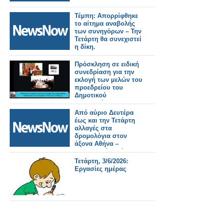
Τέμπη: Απορρίφθηκε
το αίτημα αναβολής
των συνηγόρων – Την
Τετάρτη θα συνεχιστεί
η δίκη.
Πρόσκληση σε ειδική
συνεδρίαση για την
εκλογή των μελών του
προεδρείου του
Δημοτικού
Συμβουλίου και της
Δημοτικής Επιτροπής
Από αύριο Δευτέρα
την Τετάρτη 1 Ιουλίου.
έως και την Τετάρτη
αλλαγές στα
δρομολόγια στον
άξονα Αθήνα –
Θεσσαλονίκη λόγω
έργων του ΟΣΕ.
Τετάρτη, 3/6/2026:
Εργασίες ημέρας