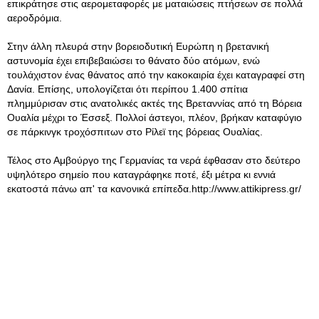
επικράτησε στις αερομεταφορές με ματαιώσεις πτήσεων σε πολλά
αεροδρόμια.
Στην άλλη πλευρά στην βορειοδυτική Ευρώπη η βρετανική
αστυνομία έχει επιβεβαιώσει το θάνατο δύο ατόμων, ενώ
τουλάχιστον ένας θάνατος από την κακοκαιρία έχει καταγραφεί στη
Δανία. Επίσης, υπολογίζεται ότι περίπου 1.400 σπίτια
πλημμύρισαν στις ανατολικές ακτές της Βρεταννίας από τη Βόρεια
Ουαλία μέχρι το Έσσεξ. Πολλοί άστεγοι, πλέον, βρήκαν καταφύγιο
σε πάρκινγκ τροχόσπιτων στο Ρίλεϊ της βόρειας Ουαλίας.
Τέλος στο Αμβούργο της Γερμανίας τα νερά έφθασαν στο δεύτερο
υψηλότερο σημείο που καταγράφηκε ποτέ, έξι μέτρα κι εννιά
εκατοστά πάνω απ' τα κανονικά επίπεδα.http://www.attikipress.gr/