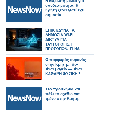
Η Ευρώπη μιλάει για
Μανώλης
συνδεσιμότητα. Η
Κατσαράκης
Κρήτη ξέρει γιατί έχει
σημασία.
ΕΠΙΚΙΝΔΥΝΑ ΤΑ
ΔΗΜΟΣΙΑ Wi‑Fi
ΔΙΚΤΥΑ ΓΙΑ
ΤΑΥΤΟΠOΙΗΣΗ
ΠΡΟΣΩΠΩΝ- ΤΙ ΝΑ
ΞΕΡΕΤΕ
Ο πορφυρός ουρανός
στην Κρήτη… δεν
είναι μαγεία — είναι
ΚΑΘΑΡΗ ΦΥΣΙΚΗ!!
Στο προσκήνιο και
πάλι το σχέδιο για
τρένο στην Κρήτη.