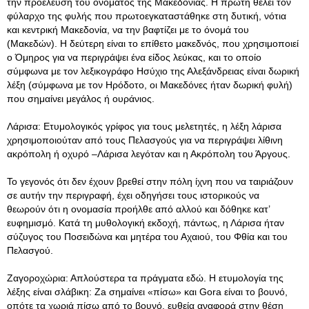
την προέλευση του ονόματος της Μακεδονίας
. Η πρώτη θέλει τον
φύλαρχο της φυλής που πρωτοεγκαταστάθηκε στη δυτική, νότια
και κεντρική Μακεδονία, να την βαφτίζει με το όνομά του
(Μακεδών). Η δεύτερη είναι το επίθετο μακεδνός, που χρησιμοποιεί
ο Όμηρος για να περιγράψει ένα είδος λεύκας, και το οποίο
σύμφωνα με τον λεξικογράφο Ησύχιο της Αλεξάνδρειας είναι δωρική
λέξη (σύμφωνα με τον Ηρόδοτο, οι Μακεδόνες ήταν δωρική φυλή)
που σημαίνει μεγάλος ή ουράνιος.
Λάρισα: Ετυμολογικός γρίφος για τους μελετητές, η λέξη λάρισα
χρησιμοποιούταν από τους Πελασγούς για να περιγράψει λίθινη
ακρόπολη ή οχυρό –Λάρισα λεγόταν και η Ακρόπολη του Άργους.
Το γεγονός ότι δεν έχουν βρεθεί στην πόλη ίχνη που να ταιριάζουν
σε αυτήν την περιγραφή, έχει οδηγήσει τους ιστορικούς να
θεωρούν ότι η ονομασία προήλθε από αλλού και δόθηκε κατ’
ευφημισμό. Κατά τη μυθολογική εκδοχή, πάντως, η Λάρισα ήταν
σύζυγος του Ποσειδώνα και μητέρα του Αχαιού, του Φθία και του
Πελασγού.
Ζαγοροχώρια: Απλούστερα τα πράγματα εδώ. Η ετυμολογία της
λέξης είναι σλάβικη: Za σημαίνει «πίσω» και Gora είναι το βουνό,
οπότε τα χωριά πίσω από το βουνό, ευθεία αναφορά στην θέση