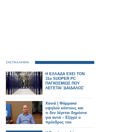
ΣΧΕΤΙΚΑ ΑΡΘΡΑ
Η ΕΛΛΑΔΑ ΕΧΕΙ ΤΟΝ
31ο SUOPER PC
ΠΑΓΚΟΣΜΙΩΣ ΠΟΥ
ΛΕΓΕΤΑΙ 'ΔΑΙΔΑΛΟΣ'
Χανιά | Φάρμακα
υψηλού κόστους και
τι δεν λέγεται δημόσια
για αυτά – Εξηγεί ο
πρόεδρος του
Συλλόγου
Φαρμακοποιών