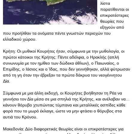
λίστα
παρατίθενται οι
επικρατέστερες
θεωρίες που
εξηγούν από
που προήλθαν τα ονόματα πέντε γνωστών περιοχών του
ελλαδικού χώρου.
Κρήτη: Οι μυθικοί Κουρήτες ήταν, σύμφωνα με την μυθολογία, οι
πρώτοι κάτοικοι της Κρήτης: Πέντε αδέλφια, ο Ηρακλής (απλή
συνωνυμία με τον ημίθεο των δώδεκα άθλων), ο Παιωναίος, ο
Επιμίδης, ο Ιάσιος και ο Ίδας, που δεν γεννήθηκαν, αλλά φύτρωσαν
από τη γη όταν την έβρεξαν τα πρώτα δάκρυα του νεογέννητου
Δία.
Σύμφωνα με μια άλλη εκδοχή, οι Κουρήτες βοήθησαν τη Ρέα να
γεννήσει τον Δία μέσα σε μια σπηλιά της Κρήτης, και ανέλαβαν να…
κάνουν θόρυβο χτυπώντας τύμπανα και μεταλλικές ασπίδες κάθε
φορά που το μωρό έκλαιγε, ώστε να μην φτάσει ο θόρυβος στα
αυτιά του Κρόνου.
Μακεδονία: Δύο διαφορετικές θεωρίες είναι οι επικρατέστερες για