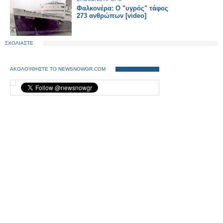
Φαλκονέρα: O "υγρός" τάφος
273 ανθρώπων [video]
ΣΧΟΛΙΑΣΤΕ
ΑΚΟΛΟΥΘΗΣΤΕ ΤΟ NEWSNOWGR.COM