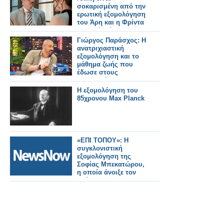
σοκαρισμένη από την
ερωτική εξομολόγηση
του Άρη και η Φρίντα
τα ακούει όλα!
Γιώργος Παράσχος: Η
ανατριχιαστική
εξομολόγηση και το
μάθημα ζωής που
έδωσε στους
τηλεθεατές!
Η εξομολόγηση του
85χρονου Max Planck
«ΕΠΙ ΤΟΠΟΥ»: Η
συγκλονιστική
εξομολόγηση της
Σοφίας Μπεκατώρου,
η οποία άνοιξε τον
δρόμο για να
μιλήσουν και άλλες
γυναίκες που έχουν
κακοποιηθεί