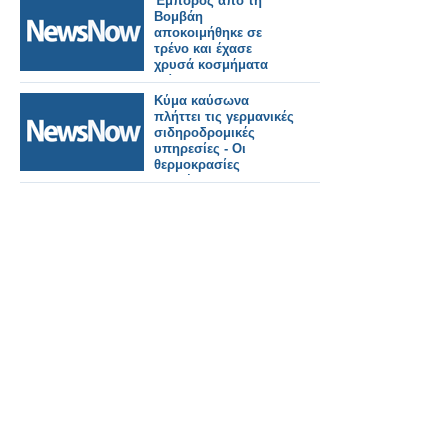
Έμπορος από τη
Βομβάη
αποκοιμήθηκε σε
τρένο και έχασε
χρυσά κοσμήματα
αξίας 5,53
εκατομμυρίων
Κύμα καύσωνα
ρουπιών!
πλήττει τις γερμανικές
σιδηροδρομικές
υπηρεσίες - Οι
θερμοκρασίες
αναμένεται να
φτάσουν τους 40
βαθμούς Κελσίου