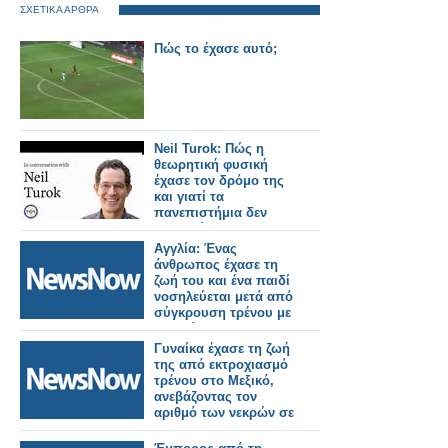
ΣΧΕΤΙΚΑ ΑΡΘΡΑ
Πώς το έχασε αυτό;
Neil Turok: Πώς η
θεωρητική φυσική
έχασε τον δρόμο της
και γιατί τα
πανεπιστήμια δεν
ενθαρρύνουν την
πρωτοτυπία
Αγγλία: Ένας
άνθρωπος έχασε τη
ζωή του και ένα παιδί
νοσηλεύεται μετά από
σύγκρουση τρένου με
αυτοκίνητο.
Γυναίκα έχασε τη ζωή
της από εκτροχιασμό
τρένου στο Μεξικό,
ανεβάζοντας τον
αριθμό των νεκρών σε
14