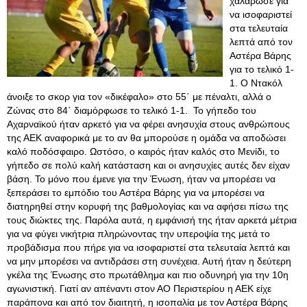
χαλάρωσε για
να ισοφαριστεί
στα τελευταία
λεπτά από τον
Αστέρα Βάρης
για το τελικό 1-
1. Ο Ντακόλ
άνοιξε το σκορ για τον «δικέφαλο» στο 55΄ με πέναλτι, αλλά ο
Ζώνας στο 84΄ διαμόρφωσε το τελικό 1-1. Το γήπεδο του
Αχαρναϊκού ήταν αρκετό για να φέρει ανησυχία στους ανθρώπους
της ΑΕΚ αναφορικά με το αν θα μπορούσε η ομάδα να αποδώσει
καλό ποδόσφαιρο. Ωστόσο, ο καιρός ήταν καλός στο Μενίδι, το
γήπεδο σε πολύ καλή κατάσταση και οι ανησυχίες αυτές δεν είχαν
βάση. Το μόνο που έμενε για την Ένωση, ήταν να μπορέσει να
ξεπεράσει το εμπόδιο του Αστέρα Βάρης για να μπορέσει να
διατηρηθεί στην κορυφή της βαθμολογίας και να αφήσει πίσω της
τους διώκτες της. Παρόλα αυτά, η εμφάνισή της ήταν αρκετά μέτρια
για να φύγει νικήτρια πληρώνοντας την υπεροψία της μετά το
προβάδισμα που πήρε για να ισοφαριστεί στα τελευταία λεπτά και
να μην μπορέσει να αντιδράσει στη συνέχεια. Αυτή ήταν η δεύτερη
γκέλα της Ένωσης στο πρωτάθλημα και πιο οδυνηρή για την 10η
αγωνιστική. Γιατί αν απέναντι στον ΑΟ Περιστερίου η ΑΕΚ είχε
παράπονα και από τον διαιτητή, η ισοπαλία με τον Αστέρα Βάρης