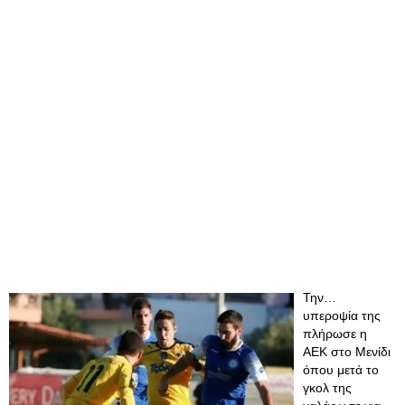
Την…
υπεροψία της
πλήρωσε η
ΑΕΚ στο Μενίδι
όπου μετά το
γκολ της