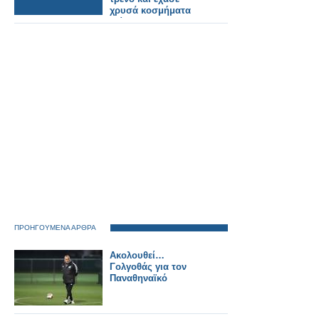
χρυσά κοσμήματα
αξίας 5,53
εκατομμυρίων
ρουπιών!
ΠΡΟΗΓΟΥΜΕΝΑ ΑΡΘΡΑ
Ακολουθεί…
Γολγοθάς για τον
Παναθηναϊκό