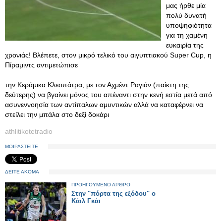
μας ήρθε μία
πολύ δυνατή
υποψηφιότητα
για τη χαμένη
ευκαιρία της
χρονιάς! Βλέπετε, στον μικρό τελικό του αιγυπτιακού Super Cup, η
Πίραμιντς αντιμετώπισε
την Κεράμικα Κλεοπάτρα, με τον Αχμέντ Ραγιάν (παίκτη της
δεύτερης) να βγαίνει μόνος του απέναντι στην κενή εστία μετά από
ασυνεννοησία των αντίπαλων αμυντικών αλλά να καταφέρνει να
στείλει την μπάλα στο δεξί δοκάρι
athlitikotetradio
ΜΟΙΡΑΣΤΕΙΤΕ
ΔΕΙΤΕ ΑΚΟΜΑ
ΠΡΟΗΓΟΥΜΕΝΟ ΑΡΘΡΟ
Στην "πόρτα της εξόδου" ο
Κάιλ Γκάι