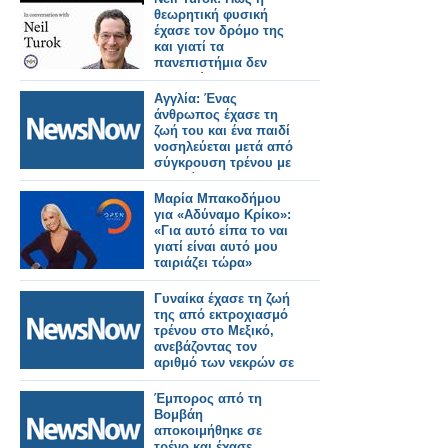
θεωρητική φυσική
έχασε τον δρόμο της
και γιατί τα
πανεπιστήμια δεν
ενθαρρύνουν την
πρωτοτυπία
Αγγλία: Ένας
άνθρωπος έχασε τη
ζωή του και ένα παιδί
νοσηλεύεται μετά από
σύγκρουση τρένου με
αυτοκίνητο.
Μαρία Μπακοδήμου
για «Αδύναμο Κρίκο»:
«Για αυτό είπα το ναι
γιατί είναι αυτό μου
ταιριάζει τώρα»
Γυναίκα έχασε τη ζωή
της από εκτροχιασμό
τρένου στο Μεξικό,
ανεβάζοντας τον
αριθμό των νεκρών σε
14
Έμπορος από τη
Βομβάη
αποκοιμήθηκε σε
τρένο και έχασε