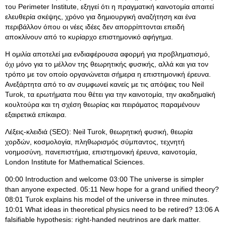
του Perimeter Institute, εξηγεί ότι η πραγματική καινοτομία απαιτεί
ελευθερία σκέψης, χρόνο για δημιουργική αναζήτηση και ένα
περιβάλλον όπου οι νέες ιδέες δεν απορρίπτονται επειδή
αποκλίνουν από το κυρίαρχο επιστημονικό αφήγημα.
Η ομιλία αποτελεί μια ενδιαφέρουσα αφορμή για προβληματισμό,
όχι μόνο για το μέλλον της θεωρητικής φυσικής, αλλά και για τον
τρόπο με τον οποίο οργανώνεται σήμερα η επιστημονική έρευνα.
Ανεξάρτητα από το αν συμφωνεί κανείς με τις απόψεις του Neil
Turok, τα ερωτήματα που θέτει για την καινοτομία, την ακαδημαϊκή
κουλτούρα και τη σχέση θεωρίας και πειράματος παραμένουν
εξαιρετικά επίκαιρα.
Λέξεις-κλειδιά (SEO): Neil Turok, θεωρητική φυσική, θεωρία
χορδών, κοσμολογία, πληθωρισμός σύμπαντος, τεχνητή
νοημοσύνη, πανεπιστήμια, επιστημονική έρευνα, καινοτομία,
London Institute for Mathematical Sciences.
00:00 Introduction and welcome 03:00 The universe is simpler
than anyone expected. 05:11 New hope for a grand unified theory?
08:01 Turok explains his model of the universe in three minutes.
10:01 What ideas in theoretical physics need to be retired? 13:06 A
falsifiable hypothesis: right-handed neutrinos are dark matter.