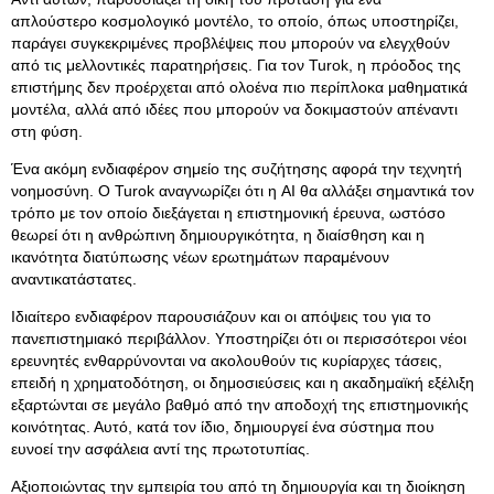
απλούστερο κοσμολογικό μοντέλο, το οποίο, όπως υποστηρίζει,
παράγει συγκεκριμένες προβλέψεις που μπορούν να ελεγχθούν
από τις μελλοντικές παρατηρήσεις. Για τον Turok, η πρόοδος της
επιστήμης δεν προέρχεται από ολοένα πιο περίπλοκα μαθηματικά
μοντέλα, αλλά από ιδέες που μπορούν να δοκιμαστούν απέναντι
στη φύση.
Ένα ακόμη ενδιαφέρον σημείο της συζήτησης αφορά την τεχνητή
νοημοσύνη. Ο Turok αναγνωρίζει ότι η AI θα αλλάξει σημαντικά τον
τρόπο με τον οποίο διεξάγεται η επιστημονική έρευνα, ωστόσο
θεωρεί ότι η ανθρώπινη δημιουργικότητα, η διαίσθηση και η
ικανότητα διατύπωσης νέων ερωτημάτων παραμένουν
αναντικατάστατες.
Ιδιαίτερο ενδιαφέρον παρουσιάζουν και οι απόψεις του για το
πανεπιστημιακό περιβάλλον. Υποστηρίζει ότι οι περισσότεροι νέοι
ερευνητές ενθαρρύνονται να ακολουθούν τις κυρίαρχες τάσεις,
επειδή η χρηματοδότηση, οι δημοσιεύσεις και η ακαδημαϊκή εξέλιξη
εξαρτώνται σε μεγάλο βαθμό από την αποδοχή της επιστημονικής
κοινότητας. Αυτό, κατά τον ίδιο, δημιουργεί ένα σύστημα που
ευνοεί την ασφάλεια αντί της πρωτοτυπίας.
Αξιοποιώντας την εμπειρία του από τη δημιουργία και τη διοίκηση