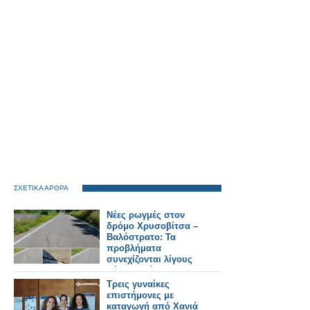
ΣΧΕΤΙΚΑ ΑΡΘΡΑ
Νέες ρωγμές στον
δρόμο Χρυσοβίτσα –
Βαλόστρατο: Τα
προβλήματα
συνεχίζονται λίγους
μήνες μετά την
ασφαλτόστρωση
Τρεις γυναίκες
επιστήμονες με
καταγωγή από Χανιά