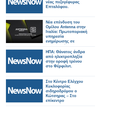
νέας πεζογέφυρας
Επταλόφου.
Νέα επένδυση του
Ομίλου Antenna στην
Ιταλία: Πρωτοποριακή
υπηρεσία
ενημέρωσης σε
συνεργασία με τη
DAZΝ
ΗΠΑ: Θάνατος άνδρα
από ηλεκτροπληξία
στην οροφή τρένου
στο Φέρφιλντ.
Στο Κέντρο Ελέγχου
Κυκλοφορίας
σιδηροδρόμου ο
Κώτσηρας – Στο
επίκεντρο
τηλεδιοίκηση και
ψηφιακές υποδομές.