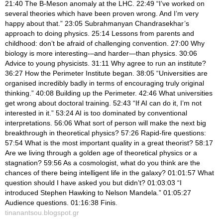
21:40 The B-Meson anomaly at the LHC. 22:49 “I’ve worked on
several theories which have been proven wrong. And I’m very
happy about that.” 23:05 Subrahmanyan Chandrasekhar’s
approach to doing physics. 25:14 Lessons from parents and
childhood: don’t be afraid of challenging convention. 27:00 Why
biology is more interesting-–and harder—than physics. 30:06
Advice to young physicists. 31:11 Why agree to run an institute?
36:27 How the Perimeter Institute began. 38:05 “Universities are
organised incredibly badly in terms of encouraging truly original
thinking.” 40:08 Building up the Perimeter. 42:46 What universities
get wrong about doctoral training. 52:43 “If AI can do it, I’m not
interested in it.” 53:24 AI is too dominated by conventional
interpretations. 56:06 What sort of person will make the next big
breakthrough in theoretical physics? 57:26 Rapid-fire questions:
57:54 What is the most important quality in a great theorist? 58:17
Are we living through a golden age of theoretical physics or a
stagnation? 59:56 As a cosmologist, what do you think are the
chances of there being intelligent life in the galaxy? 01:01:57 What
question should I have asked you but didn’t? 01:03:03 “I
introduced Stephen Hawking to Nelson Mandela.” 01:05:27
Audience questions. 01:16:38 Finis.
tinanantsou.blogspot.gr