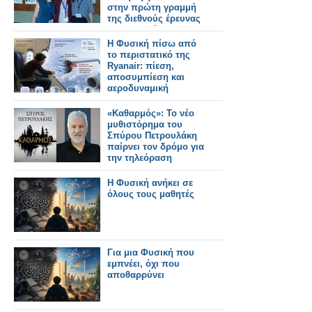
στην πρώτη γραμμή
της διεθνούς έρευνας
στη φυσική
Η Φυσική πίσω από
το περιστατικό της
Ryanair: πίεση,
αποσυμπίεση και
αεροδυναμική
«Καθαρμός»: Το νέο
μυθιστόρημα του
Σπύρου Πετρουλάκη
παίρνει τον δρόμο για
την τηλεόραση
Η Φυσική ανήκει σε
όλους τους μαθητές
Για μια Φυσική που
εμπνέει, όχι που
αποθαρρύνει