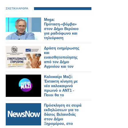
ΣΧΕΤΙΚΑ ΑΡΘΡΑ
Mega:
Πρόταση-«βόμβα»
στον Δήμο Βερύκιο
για ραδιόφωνο και
τηλεόραση
Δράση ενημέρωσης
και
ευαισθητοποίησης
από τον Δήμο
Αγρινίου και τον
ΣΕΕΔΑ με μήνυμα
«Συνεργαζόμαστε –
Καλοκαίρι Μαζί:
Στηρίζουμε τον
Έκτακτη κίνηση με
άνθρωπο»
νέο καλοκαιρινό
πρωινό ο ΑΝΤ1 -
Ποιοι θα το
παρουσιάζουν και τι
ώρα θα παίζει;
Πρόσκληση σε σειρά
εκδηλώσεων για το
δάσος Βελανιδιάς
στον Δήμο
Ξηρομέρου, στο