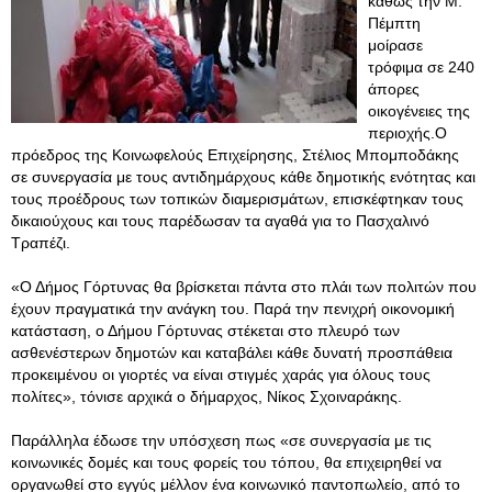
καθώς την Μ.
Πέμπτη
μοίρασε
τρόφιμα σε 240
άπορες
οικογένειες της
περιοχής.Ο
πρόεδρος της Κοινωφελούς Επιχείρησης, Στέλιος Μπομποδάκης
σε συνεργασία με τους αντιδημάρχους κάθε δημοτικής ενότητας και
τους προέδρους των τοπικών διαμερισμάτων, επισκέφτηκαν τους
δικαιούχους και τους παρέδωσαν τα αγαθά για το Πασχαλινό
Τραπέζι.
«Ο Δήμος Γόρτυνας θα βρίσκεται πάντα στο πλάι των πολιτών που
έχουν πραγματικά την ανάγκη του. Παρά την πενιχρή οικονομική
κατάσταση, ο Δήμου Γόρτυνας στέκεται στο πλευρό των
ασθενέστερων δημοτών και καταβάλει κάθε δυνατή προσπάθεια
προκειμένου οι γιορτές να είναι στιγμές χαράς για όλους τους
πολίτες», τόνισε αρχικά ο δήμαρχος, Νίκος Σχοιναράκης.
Παράλληλα έδωσε την υπόσχεση πως «σε συνεργασία με τις
κοινωνικές δομές και τους φορείς του τόπου, θα επιχειρηθεί να
οργανωθεί στο εγγύς μέλλον ένα κοινωνικό παντοπωλείο, από το