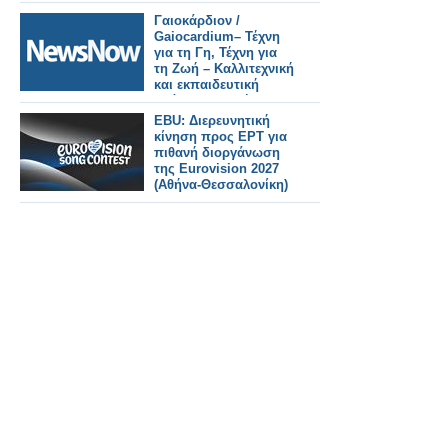
πλαίσιο του
Eυρωπαϊκού
Γαιοκάρδιον /
Συμφώνου για το
Gaiocardium– Τέχνη
Κλίμα.
για τη Γη, Τέχνη για
τη Ζωή – Καλλιτεχνική
και εκπαιδευτική
δράση στον Δήμο
Ξηρομέρου.
EBU: Διερευνητική
κίνηση προς ΕΡΤ για
πιθανή διοργάνωση
της Eurovision 2027
(Αθήνα-Θεσσαλονίκη)