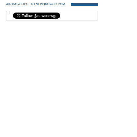
ΑΚΟΛΟΥΘΗΣΤΕ ΤΟ NEWSNOWGR.COM