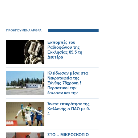
ΠΡΟΗΓΟΥΜΕΝΑ ΑΡΘΡΑ
Εκπομπές του
Ραδιοφώνου της
Εκκλησίας 89,5 τη
Δευτέρα
Κλείδωσαν μέσα στα
Νεκροταφεία της
Ξάνθης 78χρονη !
Περαστικοί την
έσωσαν και την
πέρασαν πάνω από
τα κάγκελα !
Άνετα επικράτησε της
Καλλονής ο ΠΑΟ με 0-
4
ΣΤΟ... ΜΙΚΡΟΣΚΟΠΙΟ