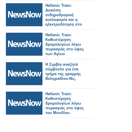
Hellenic Train:
Διεκόπη
σιδηροδρομική
κυκλοφορία και η
ηλεκτροδότηση στο
τμήμα Οινόη –
Χαλκίδα, εξαιτίας
Hellenic Train:
πυρκαγιάς.
Καθυστέρηση
δρομολογίων λόγω
πυρκαγιάς στο ύψος
των Αγίων
Αναργύρων.
Η Σερβία αναζητά
σύμβουλο για ένα
τμήμα της γραμμής
Βελιγραδίου-Νις.
Hellenic Train:
Καθυστέρηση
δρομολογίων λόγω
πυρκαγιάς στο ύψος
του Μενιδίου.