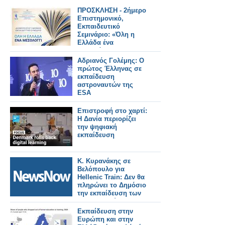
ΠΡΟΣΚΛΗΣΗ - 2ήμερο
Επιστημονικό,
Εκπαιδευτικό
Σεμινάριο: «Όλη η
Ελλάδα ένα
Μεσολόγγι: 200
χρόνια Εκπαίδευση
Αδριανός Γολέμης: Ο
και Αξίες σε
πρώτος Έλληνας σε
Διαχρονικό Διάλογο»
εκπαίδευση
(Ι.Π. Μεσολογγίου 25-
αστροναυτών της
26/4/2026)
ESA
Επιστροφή στο χαρτί:
Η Δανία περιορίζει
την ψηφιακή
εκπαίδευση
Κ. Κυρανάκης σε
Βελόπουλο για
Hellenic Train: Δεν θα
πληρώνει το Δημόσιο
την εκπαίδευση των
μηχανοδηγών στους
ιδιώτες παρόχους
Εκπαίδευση στην
Ευρώπη και στην