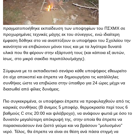
πραγματοποιήθηκε εκπαίδευση των υποψηφίων του ΠΣΧΜΧ σε
προχωρημένες τεχνικές μάχης εκ του σύνεγγυς, ενώ ιδιαίτερη
έμφαση δόθηκε στο να αναπτύξουν οι υποψήφιοι του Σχολείου την
ικανότητα να επιβιώνουν μόνοι τους και με τα λιγότερα δυνατά
υλικά που θα φέρουν στην εξάρτυσή τους (και κάποια εξ αυτών,
ίσως, στο μικρό σακίδιο περιπόλου/μάχης).
Σύμφωνα με το εκπαιδευτικό σενάριο κάθε υποψήφιος εθεωρείτο
ότι είχε αποκοπεί και έπρεπε να δημιουργήσει τις κατάλληλες
συνθήκες ώστε να επιβιώσει στην ύπαιθρο για 24 ώρες μέχρι να
διασωθεί από φίλιες δυνάμεις.
Πιο συγκεκριμένα, οι υποψήφιοι έπρεπε να προφυλαχθούν από τις
καιρικές συνθήκες (Β άνεμος 5 μποφόρ, θερμοκρασία περί τους 6
βαθμoύς C στις 20:00 και ψιλόβροχο), να ανάψουν φωτιά με όσο το
δυνατόν μεγαλύτερη απόκρυψή της, στην οποία θα έπρεπε να
παρασκευάσουν ένα ζεστό γεύμα και να βράσουν "μολυσμένο"
νερό. Τέλος, θα έπρεπε να είναι σε θέση ανά πάσα στιγμή να