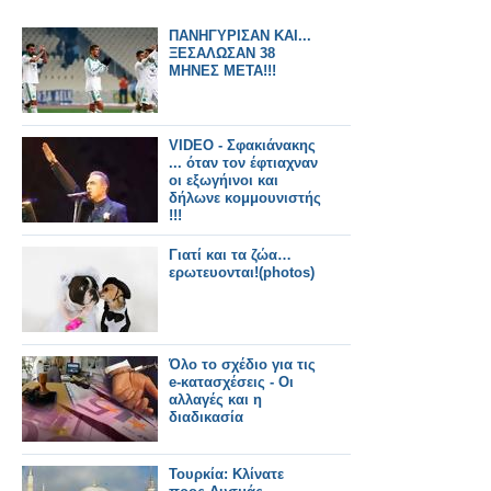
ΠΑΝΗΓΥΡΙΣΑΝ ΚΑΙ...
ΞΕΣΑΛΩΣΑΝ 38
ΜΗΝΕΣ ΜΕΤΑ!!!
VIDEO - Σφακιάνακης
... όταν τον έφτιαχναν
οι εξωγήινοι και
δήλωνε κομμουνιστής
!!!
Γιατί και τα ζώα…
ερωτευονται!(photos)
Όλο το σχέδιο για τις
e-κατασχέσεις - Οι
αλλαγές και η
διαδικασία
Τουρκία: Κλίνατε