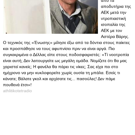
από τα
αποδυτήρια της
ΑΕΚ μετά την
ντροπιαστική
ισοπαλία της
ΑΕΚ με τον
Αστέρα Βάρης.
Ο τεχνικός της «Ένωσης» μίλησε έξω από τα δόντια στους παίκτες
και προσπάθησε να τους αφυπνίσει πριν να είναι αργά. Πιο
συγκεκριμένα ο Δέλλας είπε στους ποδοσφαιριστές: «Τί νοοτροπία
είναι αυτή; Δεν λειτουργείτε ως μεγάλη ομάδα. Νομίζετε ότι θα μας
χαριστεί κανείς; Η φανέλα θα πάρει τις νίκες; Σας είχα πει στο
ημίχρονο να μην κυκλοφορείτε χωρίς ουσία τη μπάλα. Εσείς τι
κάνατε; Βάλατε γκολ και αρχίσατε τις... πασούλες! Δεν πάμε
πουθενά έτσι»!
athlitikotetradio