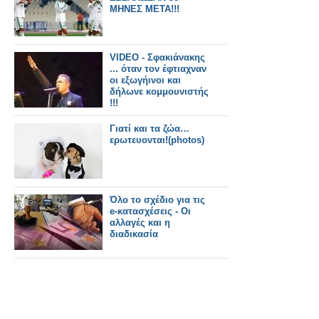
ΜΗΝΕΣ ΜΕΤΑ!!!
VIDEO - Σφακιάνακης
... όταν τον έφτιαχναν
οι εξωγήινοι και
δήλωνε κομμουνιστής
!!!
Γιατί και τα ζώα…
ερωτευονται!(photos)
Όλο το σχέδιο για τις
e-κατασχέσεις - Οι
αλλαγές και η
διαδικασία