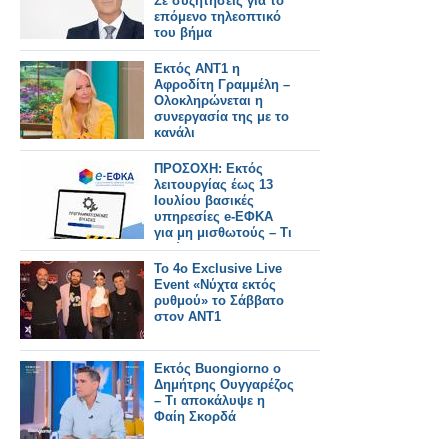
Σε συζητήσεις για το
επόμενο τηλεοπτικό
του βήμα
Εκτός ΑΝΤ1 η
Αφροδίτη Γραμμέλη –
Ολοκληρώνεται η
συνεργασία της με το
κανάλι
ΠΡΟΣΟΧΗ: Εκτός
λειτουργίας έως 13
Ιουλίου βασικές
υπηρεσίες e-ΕΦΚΑ
για μη μισθωτούς – Τι
ισχύει για τους
φαρμακοποιούς
Το 4ο Exclusive Live
Event «Νύχτα εκτός
ρυθμού» το Σάββατο
στον ΑΝΤ1
Εκτός Buongiorno ο
Δημήτρης Ουγγαρέζος
– Τι αποκάλυψε η
Φαίη Σκορδά