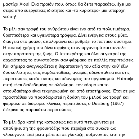
μαστίχα Χίου! Ένα προϊόν που, όπως θα δείτε παρακάτω, έχει μια
σειρά από ευεργετικές ιδιότητες και -το κυριότερο- μία υπέροχη
γεύση!
Το μέλι σαν τροφή του ανθρώπου είναι ένα από τα πολυτιμότερα,
θρεπτικότερα και υγιεινότερα τρόφιμα. Δίνει ενέργεια στους μύες,
διαύγεια στο μυαλό, απολυμαίνει και ρυθμίζει το πεπτικό σύστημα.
Η τακτική χρήση του δίνει σφρίγος στον οργανισμό και συντελεί
στην παράταση της ζωής. Ο Ιπποκράτης και όλοι οι γιατροί της
αρχαιότητας το συνιστούσαν σαν φάρμακο σε πολλές περιπτώσεις.
Και σήμερα αναγνωρίζεται η θεραπευτική του αξία στην καθ' έξιν
δυσκοιλιότητα, στις καρδιοπάθειες, αναιμία, αδενοπάθεια και στις
περιπτώσεις κατάπτωσης και αδυναμίας του οργανισμού. Η άποψη
αυτή είναι διαδεδομένη σε ολόκληρο τον κόσμο και το
σπουδαιότερο είναι τεκμηριωμένη και από επιστήμονες. Έτσι σε μια
προσπάθεια να προσδιοριστεί η δράση του μελιού ως τροφή και
φάρμακο σε διάφορες κλινικές περιπτώσεις ο Duisberg (1967)
διέκρινε τις παρακάτω περιπτώσεις.
Το μέλι δρα κατά της κοπώσεως και αυτό πετυχαίνεται με
αποθήκευση της φρουκτόζης που περιέχει στο συκώτι ως
γλυκογόνο. Εκεί μετατρέπεται σε γλυκόζη, αυξάνοντας έτσι την