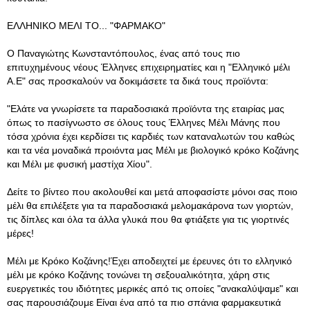
EΛΛΗΝΙΚΟ ΜΕΛΙ ΤΟ... "ΦΑΡΜΑΚΟ"
Ο Παναγιώτης Κωνσταντόπουλος, ένας από τους πιο
επιτυχημένους νέους Έλληνες επιχειρηματίες και η "Ελληνικό μέλι
Α.Ε" σας προσκαλούν να δοκιμάσετε τα δικά τους προϊόντα:
"Ελάτε να γνωρίσετε τα παραδοσιακά προϊόντα της εταιρίας μας
όπως το πασίγνωστο σε όλους τους Έλληνες Μέλι Μάνης που
τόσα χρόνια έχει κερδίσει τις καρδιές των καταναλωτών του καθώς
και τα νέα μοναδικά προιόντα μας Μέλι με βιολογικό κρόκο Κοζάνης
και Μέλι με φυσική μαστίχα Χίου".
Δείτε το βίντεο που ακολουθεί και μετά αποφασίστε μόνοι σας ποιο
μέλι θα επιλέξετε για τα παραδοσιακά μελομακάρονα των γιορτών,
τις δίπλες και όλα τα άλλα γλυκά που θα φτιάξετε για τις γιορτινές
μέρες!
Μέλι με Κρόκο Κοζάνης!Έχει αποδειχτεί με έρευνες ότι το ελληνικό
μέλι με κρόκο Κοζάνης τονώνει τη σεξουαλικότητα, χάρη στις
ευεργετικές του ιδιότητες μερικές από τις οποίες "ανακαλύψαμε" και
σας παρουσιάζουμε Είναι ένα από τα πιο σπάνια φαρμακευτικά