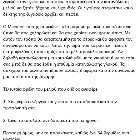
ξεγελάει τον εγκέφαλο ο οποίος σταματάει μετά την κατανάλωση
μελιού να ζητάει ζάχαρη και λιχουδιές. Οι λιγούρες σταματάνε και ο
δείκτης της ζυγαριάς αρχίζει και πέφτει.
Ο Mclnnes επίσης σημειώνει: «Το ρόφημα με μέλι πριν πέσετε για
ύπνο θα σας χαλαρώσει και θα σας χαρίσει έναν ήρεμο ύπνο. Με
αυτόν τον τρόπο θα καταπολεμήσετε το στρες και θα αφήσετε τον
οργανισμό σας να κάψει λίπος την ώρα που κοιμάστε». Τέλος ο
διατροφολόγος υποστηρίζει ότι το μέλι προκαλεί κορεσμό. Αν
δηλαδή καταναλώσετε μια κουταλιά μέλι με το γιαούρτι ή με το τσάι
σας μετά δε θα σας έρθει η επιθυμία κατανάλωσης γλυκού. Τα
σάκχαρα του μελιού αντιδρούν τελείως διαφορετικά στον οργανισμό
μας από αυτά της ζάχαρης.
Τελευταία οφέλη του μελιού που ο ίδιος αναφέρει:
1. Σας γεμίζει ενέργεια και γίνεστε πιο αποδοτικοί κατά την
προπόνησή σας
2. Είναι το απόλυτο αντίδοτο κατά του hangover
Προσοχή όμως, μην το παρακάνετε, καθώς έχει 64 θερμίδες ανά
κουταλιά.