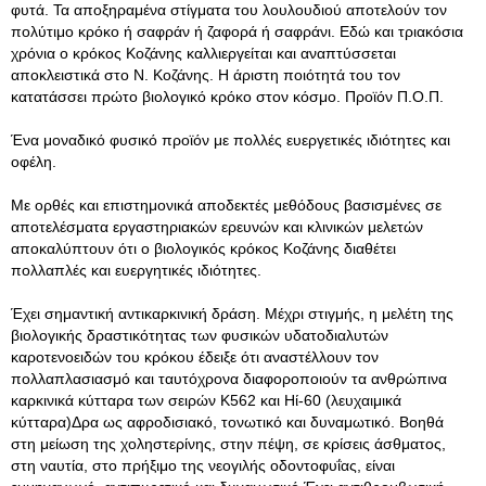
φυτά. Τα αποξηραμένα στίγματα του λουλουδιού αποτελούν τον
πολύτιμο κρόκο ή σαφράν ή ζαφορά ή σαφράνι. Εδώ και τριακόσια
χρόνια ο κρόκος Κοζάνης καλλιεργείται και αναπτύσσεται
αποκλειστικά στο Ν. Κοζάνης. Η άριστη ποιότητά του τον
κατατάσσει πρώτο βιολογικό κρόκο στον κόσμο. Προϊόν Π.Ο.Π.
Ένα μοναδικό φυσικό προϊόν με πολλές ευεργετικές ιδιότητες και
οφέλη.
Με ορθές και επιστημονικά αποδεκτές μεθόδους βασισμένες σε
αποτελέσματα εργαστηριακών ερευνών και κλινικών μελετών
αποκαλύπτουν ότι ο βιολογικός κρόκος Κοζάνης διαθέτει
πολλαπλές και ευεργητικές ιδιότητες.
Έχει σημαντική αντικαρκινική δράση. Μέχρι στιγμής, η μελέτη της
βιολογικής δραστικότητας των φυσικών υδατοδιαλυτών
καροτενοειδών του κρόκου έδειξε ότι αναστέλλουν τον
πολλαπλασιασμό και ταυτόχρονα διαφοροποιούν τα ανθρώπινα
καρκινικά κύτταρα των σειρών Κ562 και Ηί-60 (λευχαιμικά
κύτταρα)Δρα ως αφροδισιακό, τονωτικό και δυναμωτικό. Βοηθά
στη μείωση της χοληστερίνης, στην πέψη, σε κρίσεις άσθματος,
στη ναυτία, στο πρήξιμο της νεογιλής οδοντοφυΐας, είναι