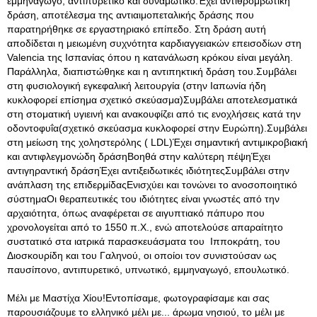
εμμηναγωγό, αντιπυρετικό και δυναμωτικό.Έχει αντιθρομβωτική
δράση, αποτέλεσμα της αντιαιμοπεταλικής δράσης που
παρατηρήθηκε σε εργαστηριακό επίπεδο. Στη δράση αυτή
αποδίδεται η μειωμένη συχνότητα καρδιαγγειακών επεισοδίων στη
Valencia της Ισπανίας όπου η κατανάλωση κρόκου είναι μεγάλη.
Παράλληλα, διαπιστώθηκε και η αντιπηκτική δράση του.Συμβάλει
στη φυσιολογική εγκεφαλική λειτουργία (στην Ιαπωνία ήδη
κυκλοφορεί επίσημα σχετικό σκεύασμα)Συμβάλει αποτελεσματικά
στη στοματική υγιεινή και ανακουφίζει από τις ενοχλήσεις κατά την
οδοντοφυΐα(σχετικό σκεύασμα κυκλοφορεί στην Ευρώπη).Συμβάλει
στη μείωση της χοληστερόλης ( LDL)Έχει σημαντική αντιμικροβιακή
και αντιφλεγμονώδη δράσηΒοηθά στην καλύτερη πέψηΈχει
αντιγηραντική δράσηΈχει αντιξειδωτικές ιδιότητεςΣυμβάλει στην
ανάπλαση της επιδερμίδαςΕνισχύει και τονώνει το ανοσοποιητικό
σύστημαΟι θεραπευτικές του ιδιότητες είναι γνωστές από την
αρχαιότητα, όπως αναφέρεται σε αιγυπτιακό πάπυρο που
χρονολογείται από το 1550 π.Χ., ενώ αποτελούσε απαραίτητο
συστατικό στα ιατρικά παρασκευάσματα του Ιπποκράτη, του
Διοσκουρίδη και του Γαληνού, οι οποίοι τον συνιστούσαν ως
παυσίπονο, αντιπυρετικό, υπνωτικό, εμμηναγωγό, επουλωτικό.
Μέλι με Μαστίχα Χίου!Εντοπίσαμε, φωτογραφίσαμε και σας
παρουσιάζουμε το ελληνικό μέλι με... άρωμα νησιού, το μέλι με