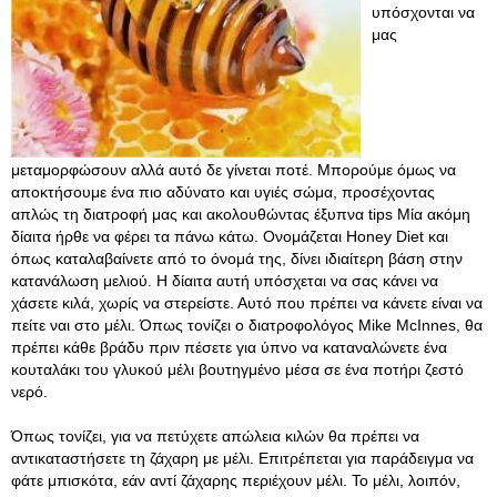
υπόσχονται να
μας
μεταμορφώσουν αλλά αυτό δε γίνεται ποτέ. Μπορούμε όμως να
αποκτήσουμε ένα πιο αδύνατο και υγιές σώμα, προσέχοντας
απλώς τη διατροφή μας και ακολουθώντας έξυπνα tips Μία ακόμη
δίαιτα ήρθε να φέρει τα πάνω κάτω. Ονομάζεται Honey Diet και
όπως καταλαβαίνετε από το όνομά της, δίνει ιδιαίτερη βάση στην
κατανάλωση μελιού. Η δίαιτα αυτή υπόσχεται να σας κάνει να
χάσετε κιλά, χωρίς να στερείστε. Αυτό που πρέπει να κάνετε είναι να
πείτε ναι στο μέλι. Όπως τονίζει ο διατροφολόγος Mike McInnes, θα
πρέπει κάθε βράδυ πριν πέσετε για ύπνο να καταναλώνετε ένα
κουταλάκι του γλυκού μέλι βουτηγμένο μέσα σε ένα ποτήρι ζεστό
νερό.
Όπως τονίζει, για να πετύχετε απώλεια κιλών θα πρέπει να
αντικαταστήσετε τη ζάχαρη με μέλι. Επιτρέπεται για παράδειγμα να
φάτε μπισκότα, εάν αντί ζάχαρης περιέχουν μέλι. Το μέλι, λοιπόν,