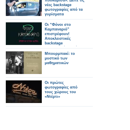
πουκάμισα»: Δείτε τις
νέες backstage
φωτογραφίες από τα
γυρίσματα
Οι “Φόνοι στο
Καμπαναριό”
επιστρέφουν!
Αποκλειστικές
backstage
φωτογραφίες από τα
γυρίσματα!
Μπουρμπακί: το
μυστικό των
μαθηματικών
Οι πρώτες
φωτογραφίες από
τους χώρους του
«Ντέρτι»