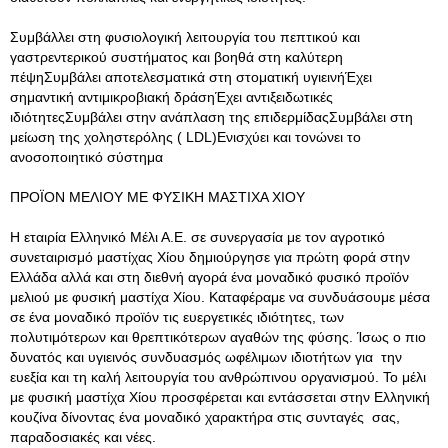
Συμβάλλει στη φυσιολογική λειτουργία του πεπτικού και
γαστρεντερικού συστήματος και βοηθά στη καλύτερη
πέψηΣυμβάλει αποτελεσματικά στη στοματική υγιεινήΈχει
σημαντική αντιμικροβιακή δράσηΈχει αντιξειδωτικές
ιδιότητεςΣυμβάλει στην ανάπλαση της επιδερμίδαςΣυμβάλει στη
μείωση της χοληστερόλης ( LDL)Ενισχύει και τονώνει το
ανοσοποιητικό σύστημα
ΠΡΟΪΟΝ ΜΕΛΙΟΥ ΜΕ ΦΥΣΙΚΗ ΜΑΣΤΙΧΑ ΧΙΟΥ
Η εταιρία Ελληνικό Μέλι Α.Ε. σε συνεργασία με τον αγροτικό
συνεταιρισμό μαστίχας Χίου δημιούργησε για πρώτη φορά στην
Ελλάδα αλλά και στη διεθνή αγορά ένα μοναδικό φυσικό προϊόν
μελιού με φυσική μαστίχα Χίου. Καταφέραμε να συνδυάσουμε μέσα
σε ένα μοναδικό προϊόν τις ευεργετικές ιδιότητες, των
πολυτιμότερων και θρεπτικότερων αγαθών της φύσης. Ίσως ο πιο
δυνατός και υγιεινός συνδυασμός ωφέλιμων ιδιοτήτων για την
ευεξία και τη καλή λειτουργία του ανθρώπινου οργανισμού. Το μέλι
με φυσική μαστίχα Χίου προσφέρεται και εντάσσεται στην Ελληνική
κουζίνα δίνοντας ένα μοναδικό χαρακτήρα στις συνταγές σας,
παραδοσιακές και νέες.