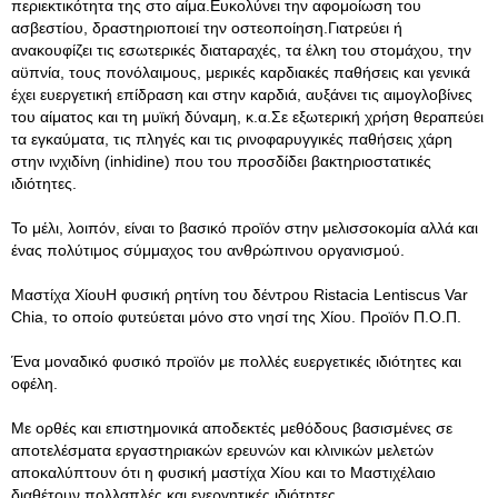
περιεκτικότητα της στο αίμα.Ευκολύνει την αφομοίωση του
ασβεστίου, δραστηριοποιεί την οστεοποίηση.Γιατρεύει ή
ανακουφίζει τις εσωτερικές διαταραχές, τα έλκη του στομάχου, την
αϋπνία, τους πονόλαιμους, μερικές καρδιακές παθήσεις και γενικά
έχει ευεργετική επίδραση και στην καρδιά, αυξάνει τις αιμογλοβίνες
του αίματος και τη μυϊκή δύναμη, κ.α.Σε εξωτερική χρήση θεραπεύει
τα εγκαύματα, τις πληγές και τις ρινοφαρυγγικές παθήσεις χάρη
στην ινχιδίνη (inhidine) που του προσδίδει βακτηριοστατικές
ιδιότητες.
Το μέλι, λοιπόν, είναι το βασικό προϊόν στην μελισσοκομία αλλά και
ένας πολύτιμος σύμμαχος του ανθρώπινου οργανισμού.
Μαστίχα ΧίουΗ φυσική ρητίνη του δέντρου Ristacia Lentiscus Var
Chia, το οποίο φυτεύεται μόνο στο νησί της Χίου. Προϊόν Π.Ο.Π.
Ένα μοναδικό φυσικό προϊόν με πολλές ευεργετικές ιδιότητες και
οφέλη.
Με ορθές και επιστημονικά αποδεκτές μεθόδους βασισμένες σε
αποτελέσματα εργαστηριακών ερευνών και κλινικών μελετών
αποκαλύπτουν ότι η φυσική μαστίχα Χίου και το Μαστιχέλαιο
διαθέτουν πολλαπλές και ενεργητικές ιδιότητες.