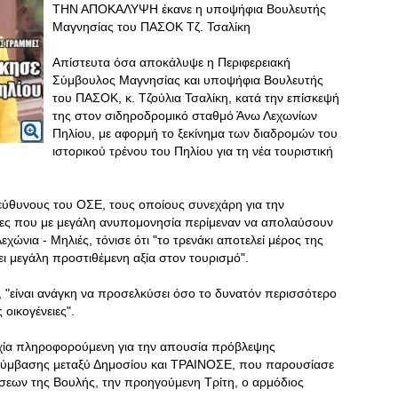
ΤΗΝ ΑΠΟΚΑΛΥΨΗ έκανε η υποψήφια Βουλευτής
Μαγνησίας του ΠΑΣΟΚ Τζ. Τσαλίκη
Απίστευτα όσα αποκάλυψε η Περιφερειακή
Σύμβουλος Μαγνησίας και υποψήφια Βουλευτής
του ΠΑΣΟΚ, κ. Τζούλια Τσαλίκη, κατά την επίσκεψή
της στον σιδηροδρομικό σταθμό Άνω Λεχωνίων
Πηλίου, με αφορμή το ξεκίνημα των διαδρομών του
ιστορικού τρένου του Πηλίου για τη νέα τουριστική
εύθυνους του ΟΣΕ, τους οποίους συνεχάρη για την
ώτες που με μεγάλη ανυπομονησία περίμεναν να απολαύσουν
χώνια - Μηλιές, τόνισε ότι "το τρενάκι αποτελεί μέρος της
ει μεγάλη προστιθέμενη αξία στον τουρισμό".
κη, "είναι ανάγκη να προσελκύσει όσο το δυνατόν περισσότερο
ς οικογένειες".
υχία πληροφορούμενη για την απουσία πρόβλεψης
 σύμβασης μεταξύ Δημοσίου και ΤΡΑΙΝΟΣΕ, που παρουσίασε
εων της Βουλής, την προηγούμενη Τρίτη, ο αρμόδιος