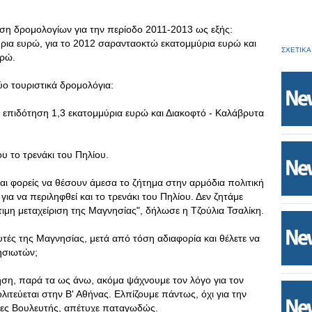
η δρομολογίων για την περίοδο 2011-2013 ως εξής:
ρια ευρώ, για το 2012 σαρανταοκτώ εκατομμύρια ευρώ και
ΣΧΕΤΙΚΑ
υρώ.
ύο τουριστικά δρομολόγια:
 επιδότηση 1,3 εκατομμύρια ευρώ και Διακοφτό - Καλάβρυτα
υ το τρενάκι του Πηλίου.
ι φορείς να θέσουν άμεσα το ζήτημα στην αρμόδια πολιτική
ια να περιληφθεί και το τρενάκι του Πηλίου. Δεν ζητάμε
ιμη μεταχείριση της Μαγνησίας", δήλωσε η Τζούλια Τσαλίκη.
υτές της Μαγνησίας, μετά από τόση αδιαφορία και θέλετε να
ησιωτών;
Ζήση, παρά τα ως άνω, ακόμα ψάχνουμε τον λόγο για τον
ιτεύεται στην Β' Αθήνας. Ελπίζουμε πάντως, όχι για την
ετίες Βουλευτής, απέτυχε παταγωδώς.