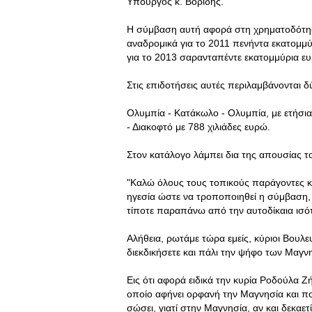
Υπουργός κ. Βορίδης.
Η σύμβαση αυτή αφορά στη χρηματοδότησ
αναδρομικά για το 2011 πενήντα εκατομμύ
για το 2013 σαρανταπέντε εκατομμύρια ε
Στις επιδοτήσεις αυτές περιλαμβάνονται δ
Ολυμπία - Κατάκωλο - Ολυμπία, με ετήσια
- Διακοφτό με 788 χιλιάδες ευρώ.
Στον κατάλογο λάμπει δια της απουσίας το
"Καλώ όλους τους τοπικούς παράγοντες κα
ηγεσία ώστε να τροποποιηθεί η σύμβαση, γ
τίποτε παραπάνω από την αυτοδίκαια ισότ
Αλήθεια, ρωτάμε τώρα εμείς, κύριοι Βουλε
διεκδικήσετε και πάλι την ψήφο των Μαγν
Εις ότι αφορά ειδικά την κυρία Ροδούλα 
οποίο αφήνει ορφανή την Μαγνησία και πολ
σώσει, γιατί στην Μαγνησία, αν και δεκα