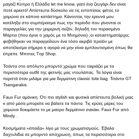
μαγαζί Κύπρο ή Ελλάδα let me know, γιατί ένα ζευγάρι δεν είναι
ποτέ αρκετό! Απίστευτα δύσκολο να τις εντοπίσεις φέτος το
χειμώνα σε κάποιο κατάστημα
. Κάνοντας την ερευνά μου
κατέληξα στο συμπέρασμα πως την περίοδο που γίνονται οι
παραγγελίες για την χειμερινή σεζόν, δηλαδή τον περασμένο
Μάρτιο (που έγινε ο χαμός με το Μνημόνιο) ,οι καταστηματάρχες
φοβήθηκαν να παραγγείλουν ένα τόσο ακριβό προϊόν με
αποτέλεσμα σήμερα η αγορά να μην είναι εμπλουτισμένη όπως θα
έπρεπε. Μποτες Τop Shop.
Τσάντα στο απόλυτο μπορντό χρώμα που ταιριάζει με τα
περισσότερα οutfit της φετινής μας ντουλάπας. Τα λόγια είναι
περιττά όταν μιλάμε για μια δερματινη classic tote bag. Τσάντα GT
Tsangarakis.
Faux Fur αμάνικη. Ότι πιο stylish και φυσικά απίστευτα βολική μιας
κ από μέσα μπορείτε να βάλετε τα πάντα. Τις κρύες μέρες του
χειμώνα δοκιμάστε το με μαύρο δερμάτινο σακάκι. Faux Fur από
Mindy .
Κοσμήματα «έπαιξα» λίγο με τους χρωματισμούς. Έβαλα
δαχτυλίδια σε μπορντό απόχρωση, όπως τα περισσότερα στο