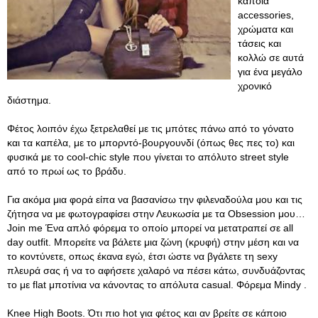
κάποια
accessories,
χρώματα και
τάσεις και
κολλώ σε αυτά
για ένα μεγάλο
χρονικό
διάστημα.
Φέτος λοιπόν έχω ξετρελαθεί με τις μπότες πάνω από το γόνατο
και τα καπέλα, με το μπορντό-βουργουνδί (όπως θες πες το) και
φυσικά με το cool-chic style που γίνεται το απόλυτο street style
από το πρωί ως το βράδυ.
Για ακόμα μια φορά είπα να βασανίσω την φιλεναδούλα μου και τις
ζήτησα να με φωτογραφίσει στην Λευκωσία με τα Οbsession μου…
Join me Ένα απλό φόρεμα το οποίο μπορεί να μετατραπεί σε all
day οutfit. Μπορείτε να βάλετε μια ζώνη (κρυφή) στην μέση και να
το κοντύνετε, oπως έκανα εγώ, έτσι ώστε να βγάλετε τη sexy
πλευρά σας ή να το αφήσετε χαλαρό να πέσει κάτω, συνδυάζοντας
το με flat μποτίνια να κάνοντας το απόλυτα casual. Φόρεμα Μindy .
Knee High Boots. Ότι πιο hot για φέτος και αν βρείτε σε κάποιο