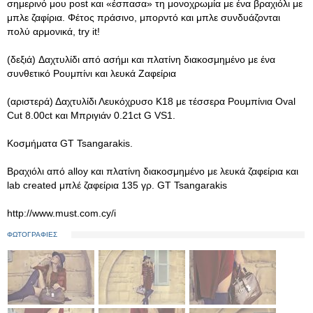
σημερινό μου post και «έσπασα» τη μονοχρωμία με ένα βραχιόλι με
μπλε ζαφίρια. Φέτος πράσινο, μπορντό και μπλε συνδυάζονται
πολύ αρμονικά, try it!
(δεξιά) Δαχτυλίδι από ασήμι και πλατίνη διακοσμημένο με ένα
συνθετικό Ρουμπίνι και λευκά Ζαφείρια
(αριστερά) Δαχτυλίδι Λευκόχρυσο Κ18 με τέσσερα Ρουμπίνια Oval
Cut 8.00ct και Μπριγιάν 0.21ct G VS1.
Κοσμήματα GT Tsangarakis.
Βραχιόλι από alloy και πλατίνη διακοσμημένο με λευκά ζαφείρια και
lab created μπλέ ζαφείρια 135 γρ. GT Tsangarakis
http://www.must.com.cy/i
ΦΩΤΟΓΡΑΦΙΕΣ