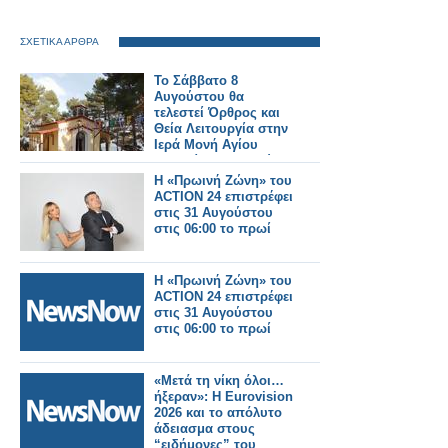
ΣΧΕΤΙΚΑ ΑΡΘΡΑ
Το Σάββατο 8
Αυγούστου θα
τελεστεί Όρθρος και
Θεία Λειτουργία στην
Ιερά Μονή Αγίου
Γεωργίου Αστακού
στις 07:00 το πρωί.
Η «Πρωινή Ζώνη» του
ACTION 24 επιστρέφει
στις 31 Αυγούστου
στις 06:00 το πρωί
Η «Πρωινή Ζώνη» του
ACTION 24 επιστρέφει
στις 31 Αυγούστου
στις 06:00 το πρωί
«Μετά τη νίκη όλοι…
ήξεραν»: Η Eurovision
2026 και το απόλυτο
άδειασμα στους
“ειδήμονες” του