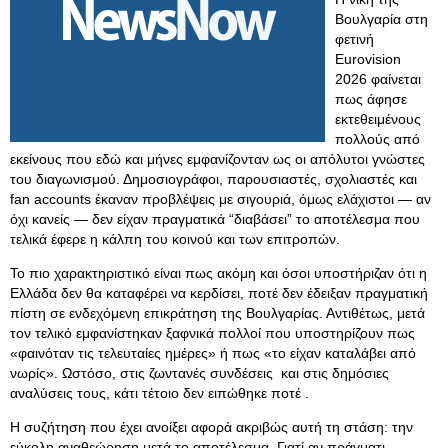
Βουλγαρία στη
φετινή
Eurovision
2026 φαίνεται
πως άφησε
εκτεθειμένους
πολλούς από
εκείνους που εδώ και μήνες εμφανίζονταν ως οι απόλυτοι γνώστες
του διαγωνισμού. Δημοσιογράφοι, παρουσιαστές, σχολιαστές και
fan accounts έκαναν προβλέψεις με σιγουριά, όμως ελάχιστοι — αν
όχι κανείς — δεν είχαν πραγματικά “διαβάσει” το αποτέλεσμα που
τελικά έφερε η κάλπη του κοινού και των επιτροπών.
Το πιο χαρακτηριστικό είναι πως ακόμη και όσοι υποστήριζαν ότι η
Ελλάδα δεν θα καταφέρει να κερδίσει, ποτέ δεν έδειξαν πραγματική
πίστη σε ενδεχόμενη επικράτηση της Βουλγαρίας. Αντιθέτως, μετά
τον τελικό εμφανίστηκαν ξαφνικά πολλοί που υποστηρίζουν πως
«φαινόταν τις τελευταίες ημέρες» ή πως «το είχαν καταλάβει από
νωρίς». Ωστόσο, στις ζωντανές συνδέσεις και στις δημόσιες
αναλύσεις τους, κάτι τέτοιο δεν ειπώθηκε ποτέ .
Η συζήτηση που έχει ανοίξει αφορά ακριβώς αυτή τη στάση: την
εύκολη αναθεώρηση μετά το αποτέλεσμα. Γιατί αν πράγματι