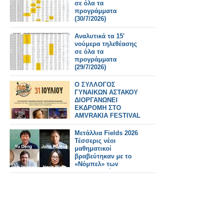
σε όλα τα
προγράμματα
(30/7/2026)
Αναλυτικά τα 15'
νούμερα τηλεθέασης
σε όλα τα
προγράμματα
(29/7/2026)
Ο ΣΥΛΛΟΓΟΣ
ΓΥΝΑΙΚΩΝ ΑΣΤΑΚΟΥ
ΔΙΟΡΓΑΝΩΝΕΙ
ΕΚΔΡΟΜΗ ΣΤΟ
AMVRAKIA FESTIVAL
ΣΤΙΣ 31/7/2026 ΣΤΗ
ΣΥΝΑΥΛΙΑ
Μετάλλια Fields 2026
ΧΑΤΖΗΦΡΑΓΚΕΤΑ
Τέσσερις νέοι
ΚΑΡΑΠΑΤΑΚΗ ΠΥΞ
μαθηματικοί
ΛΑΞ
βραβεύτηκαν με το
«Νόμπελ» των
Μαθηματικών