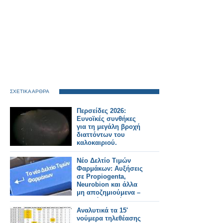
ΣΧΕΤΙΚΑ ΑΡΘΡΑ
Περσείδες 2026:
Ευνοϊκές συνθήκες
για τη μεγάλη βροχή
διαττόντων του
καλοκαιριού.
Νέο Δελτίο Τιμών
Φαρμάκων: Αυξήσεις
σε Propiogenta,
Neurobion και άλλα
μη αποζημιούμενα –
Τι αλλάζει από
31/7/2026
Αναλυτικά τα 15'
νούμερα τηλεθέασης