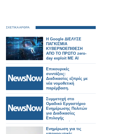
ΣΧΕΤΙΚΑ ΑΡΘΡΑ
Η Google ΔΙΕΛΥΣΕ
ΠΑΓΚΙΣΜΙΑ
ΚΥΒΕΡΝΟΕΠΙΘΕΣΗ
ΑΠΟ ΤΟ ΠΡΩΤΟ zero-
day exploit ΜΕ AI
Επικουρικές
συντάξεις:
Διαδικασίες εξπρές με
νέα νομοθετική
παρέμβαση.
Συμμετοχή στο
Ομαδικό Εργαστήριο
Ενημέρωσης Πολιτών
για Διαδικασίες
Επιλογής
Προσωπικού μέσω
ΑΣΕΠ.
Ενημέρωση για τις
υποχρεωτικές