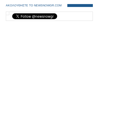
ΑΚΟΛΟΥΘΗΣΤΕ ΤΟ NEWSNOWGR.COM