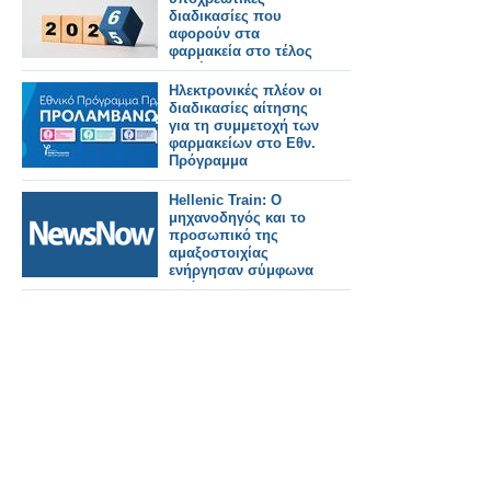
διαδικασίες που
αφορούν στα
φαρμακεία στο τέλος
του έτους 2025
Ηλεκτρονικές πλέον οι
διαδικασίες αίτησης
για τη συμμετοχή των
φαρμακείων στο Εθν.
Πρόγραμμα
ΠΡΟΛΑΜΒΑΝΩ
Hellenic Train: Ο
μηχανοδηγός και το
προσωπικό της
αμαξοστοιχίας
ενήργησαν σύμφωνα
με όλες τις
προβλεπόμενες
διαδικασίες-
Επιρρίπτει ευθύνες
στον σταθμάρχη