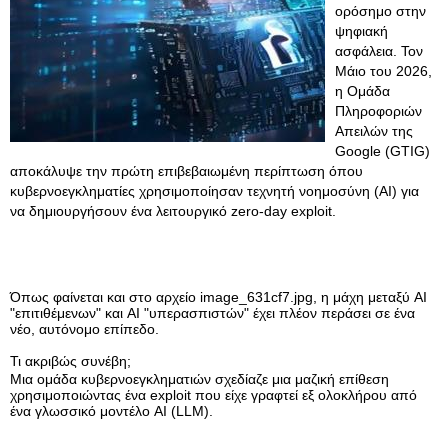
ορόσημο στην
ψηφιακή
ασφάλεια. Τον
Μάιο του 2026,
η Ομάδα
Πληροφοριών
Απειλών της
Google (GTIG)
αποκάλυψε την πρώτη επιβεβαιωμένη περίπτωση όπου
κυβερνοεγκληματίες χρησιμοποίησαν τεχνητή νοημοσύνη (AI) για
να δημιουργήσουν ένα λειτουργικό zero-day exploit.
Όπως φαίνεται και στο αρχείο image_631cf7.jpg, η μάχη μεταξύ AI
"επιτιθέμενων" και AI "υπερασπιστών" έχει πλέον περάσει σε ένα
νέο, αυτόνομο επίπεδο.
Τι ακριβώς συνέβη;
Μια ομάδα κυβερνοεγκληματιών σχεδίαζε μια μαζική επίθεση
χρησιμοποιώντας ένα exploit που είχε γραφτεί εξ ολοκλήρου από
ένα γλωσσικό μοντέλο AI (LLM).