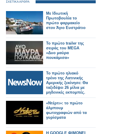
ΣΧΕΤΙΚΑ ΑΡΘΡΑ
Με Ιδιωτική
Πρωτοβουλία το
πρώτο φαρμακείο
στον Άγιο Ευστράτιο
Το πρώτο trailer της
σειράς του MEGA
«Δυο μαύρα
πουκάμισα»
Το πρώτο ηλιακό
τρένο της Λατινικής
Αμερικής ξεκίνησε: Θα
ταξιδέψει 26 μίλια με
μηδενικές εκπομπές.
«Ντέρτι»: το πρώτο
άλμπουμ
φωτογραφιών από τα
γυρίσματα
H GOOGLE ΦΙΜΩΝΕΙ