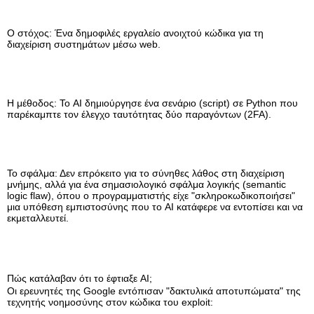
Ο στόχος: Ένα δημοφιλές εργαλείο ανοιχτού κώδικα για τη
διαχείριση συστημάτων μέσω web.
Η μέθοδος: Το AI δημιούργησε ένα σενάριο (script) σε Python που
παρέκαμπτε τον έλεγχο ταυτότητας δύο παραγόντων (2FA).
Το σφάλμα: Δεν επρόκειτο για το σύνηθες λάθος στη διαχείριση
μνήμης, αλλά για ένα σημασιολογικό σφάλμα λογικής (semantic
logic flaw), όπου ο προγραμματιστής είχε "σκληροκωδικοποιήσει"
μια υπόθεση εμπιστοσύνης που το AI κατάφερε να εντοπίσει και να
εκμεταλλευτεί.
Πώς κατάλαβαν ότι το έφτιαξε AI;
Οι ερευνητές της Google εντόπισαν "δακτυλικά αποτυπώματα" της
τεχνητής νοημοσύνης στον κώδικα του exploit: