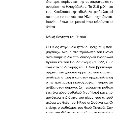
ιδιαίτερα, κυρίως επί της αυτοκρατορίας 
ονομάστηκε Ηλιογάβαλος. Το 219 μ.Χ., το
του. Κατάλοιπα της ειδωλολατρικής λατρε
όπου με τις τροπές του Ήλιου σχετίζονται
Ιουνίου, όπως και μερικά που τελούνται 
Φώτα.
Ινδική θεότητα του Ήλιου
Ο Ήλιος στην Ινδία ήταν ο Βράχμα[3] που 
μαγείας». Ακόμη στο πρόσωπο του Βισνού
ανανεουμένη δια των διάφορων ενσαρκώ
Κρίσνα και του Βούδα ακόμη.(σ. 722, τ. 
φωτιστικής δύναμης του Ήλιου βρίσκουμε 
όρχειται επί χρυσού άρματος που σύρεται 
αντίληψη υπάρχει και στην αρχαιοελληνική
στην χριστιανική εικονογραφία η παράστασ
ανέβει στον ουρανό. Στη γερμανική μυθολ
έχει ένα μόνο οφθαλμό (τον Ήλιο) και επι
αργότερα η ιδιότητα του ηλίου που απεδόθ
ακόμα ως θεές του Ήλιου οι Σούννα και Οσ
επίσης ο οφθαλμός του θεού Χεπερά. Στην 
τρεις του ιδιότητες, το σχήμα, το φως και