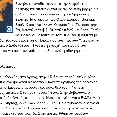
Συνήθως συνοδευόταν από την λατρεία της
Σελήνης και απεικονίζεται με ανθρώπινη μορφή ως
άνδρας, του οποίου γυναίκα ή αδελφή είναι η
Σελήνη. Τα ονόματα των Θεών Σουρύα, Βράχμα,
Βάαλ, Ώρος, Απόλλων, Ωρομάσδης, Ζωροάστρης,
Ρα, Κετσαλκοάτλ[1], Ουϊτσιλοπόχτλι, Μίθρας, Οντίν
και Βόταν συνδέονται άμεσα με αυτόν ή έμμεσα με
δα ηλιακός θεός είναι ο Ήλιος, γιος των Τιτάνων Υπερίονα και
ιακού Δωδεκάθεου. Η νεότερη εκδοχή του είναι, όπως
που για αυτό ονομάζεται Φοίβος, ενώ η αδελφή του η
ρολυμάτου
ην Κόρινθο, στο Άργος, στην Ήλιδα και αλλού, ενώ κυρίως
ντιο άγαλμα –τον Κολοσσό- θεωρείτο αρχηγός της ροδιακής
ρει ο Στράβων, τιμούσαν ως μόνο θεό τον Ήλιο. Στη
ς) απεικονιζόταν με τη μορφή θεάς. Στην Βαβυλωνία ο
ς θεός Οντού, που στην Ν. Μεσοποταμία είναι ο Ενλίλ). Από
 (Κύριος), ελληνικά /Βήλος[2]. Τον Ήλιο τιμούσαν οι αρχαίοι
οι Ρωμαίοι και οι Γερμανοί του αφιέρωναν μεγαλοπρεπείς
ς χειμερινές του τροπές. Στην αρχαία Ρώμη λατρευόταν