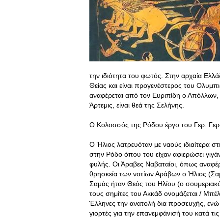
την ιδιότητα του φωτός. Στην αρχαία Ελλά
Θείας και είναι προγενέστερος του Ολυμπ
αναφέρεται από τον Ευριπίδη ο Απόλλων, 
Άρτεμις, είναι θεά της Σελήνης.
Ο Κολοσσός της Ρόδου έργο του Γερ. Γε
Ο Ήλιος λατρευόταν με ναούς ιδιαίτερα στ
στην Ρόδο όπου του είχαν αφιερώσει γιγά
φυλής
. Οι Άραβες Ναβαταίοι, όπως αναφέ
θρησκεία των νοτίων Αράβων ο Ήλιος (Σαμ
Σαμάς ήταν Θεός του Ηλίου (ο σουμεριακό
τους σημίτες του Ακκάδ ονομάζεται / Μπέλ=
Έλληνες την ανατολή δια προσευχής, ενώ 
γιορτές για την επανεμφάνισή του κατά τι