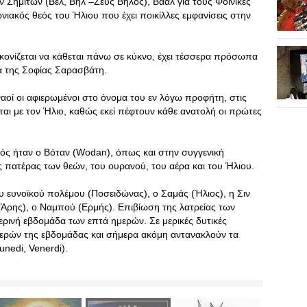
ων Σημιτών (Βελ, Βήλ –Ζευς Βήλος), Βάαλ για τους Φοίνικες
ιακός θεός του Ήλιου που έχει ποικίλλες εμφανίσεις στην
ικονίζεται να κάθεται πάνω σε κύκνο, έχει τέσσερα πρόσωπα
εά της Σοφίας Σαρασβάτη.
 ναοί οι αφιερωμένοι στο όνομα του εν λόγω προφήτη, στις
ται με τον Ήλιο, καθώς εκεί πέφτουν κάθε ανατολή οι πρώτες
εός ήταν ο Βόταν (Wodan), όπως και στην συγγενική
ς πατέρας των θεών, του ουρανού, του αέρα και του Ήλιου.
υ ευνοϊκού πολέμου (Ποσειδώνας), ο Σαμάς (Ήλιος), η Σιν
 (Άρης), ο Ναμπού (Ερμής). Επιβίωση της λατρείας των
ρινή εβδομάδα των επτά ημερών. Σε μερικές δυτικές
ερών της εβδομάδας και σήμερα ακόμη αντανακλούν τα
nedi, Venerdi).