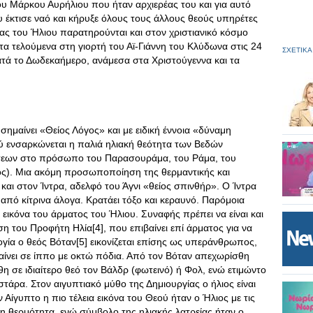
του Μάρκου Αυρήλιου που ήταν αρχιερέας του και για αυτό
υ έκτισε ναό και κήρυξε όλους τους άλλους θεούς υπηρέτες
ίας του Ήλιου παρατηρούνται και στον χριστιανικό κόσμο
 τα τελούμενα στη γιορτή του Αϊ-Γιάννη του Κλύδωνα στις 24
ΣΧΕΤΙΚΑ
κατά το Δωδεκαήμερο, ανάμεσα στα Χριστούγεννα και τα
σημαίνει «Θείος Λόγος» και με ειδική έννοια «δύναμη
 ενσαρκώνεται η παλιά ηλιακή θεότητα των Βεδών
σεων στο πρόσωπο του Παρασουράμα, του Ράμα, του
6ος). Μια ακόμη προσωποποίηση της θερμαντικής και
και στον Ίντρα, αδελφό του Άγνι «θείος σπινθήρ». Ο Ίντρα
από κίτρινα άλογα. Κρατάει τόξο και κεραυνό. Παρόμοια
 εικόνα του άρματος του Ήλιου. Συναφής πρέπει να είναι και
η του Προφήτη Ηλία[4], που επιβαίνει επί άρματος για να
ογία ο θεός Βόταν[5] εικονίζεται επίσης ως υπεράνθρωπος,
βαίνει σε ίππο με οκτώ πόδια. Από τον Βόταν απεχωρίσθη
η σε ιδιαίτερο θεό τον Βάλδρ (φωτεινό) ή Φολ, ενώ ετιμώντο
τάρα. Στον αιγυπτιακό μύθο της Δημιουργίας ο ήλιος είναι
Αίγυπτο η πιο τέλεια εικόνα του Θεού ήταν ο Ήλιος με τις
 τη θερμότητα, ενώ σύμβολο της ηλιακής λατρείας ήταν ο