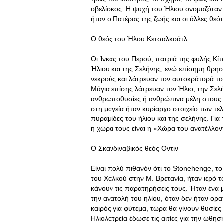
οβελίσκος. Η ψυχή του Ήλιου ονομαζόταν
ήταν ο Πατέρας της ζωής και οι άλλες θεό
Ο θεός του Ήλου Κετσαλκοάτλ
Οι Ίνκας του Περού, πατριά της φυλής Κί
Ήλιου και της Σελήνης, ενώ επίσημη θρησκ
νεκρούς και λάτρευαν τον αυτοκράτορά το
Μάγια επίσης λάτρευαν τον Ήλιο, την Σελ
ανθρωποθυσίες ή ανθρώπινα μέλη στους πυ
στη μαγεία ήταν κυρίαρχο στοιχείο των τε
πυραμίδες του ήλιου και της σελήνης. Για
η χώρα τους είναι η «Χώρα του ανατέλλον
Ο Σκανδιναβικός θεός Οντιν
Είναι πολύ πιθανόν ότι το Stonehenge, το
του Χαλκού στην Μ. Βρετανία, ήταν ιερό τ
κάνουν τις παρατηρήσεις τους. Ήταν ένα
την ανατολή του ηλίου, όταν δεν ήταν ορα
καιρός για φύτεμα, τώρα θα γίνουν θυσίες 
Ηλιολατρεία έδωσε τις αιτίες για την ώθ