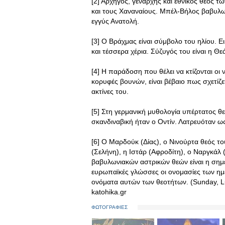
[2] Αρχηγός, γενάρχης και εθνικός θεός τ
και τους Χαναναίους. Μπέλ-Βήλος βαβυλων
εγγύς Ανατολή.
[3] Ο Βράχμας είναι σύμβολο του ηλίου. Ε
και τέσσερα χέρια. Σύζυγός του είναι η Θ
[4] Η παράδοση που θέλει να κτίζονται οι
κορυφές βουνών, είναι βέβαιο πως σχετίζε
ακτίνες του.
[5] Στη γερμανική μυθολογία υπέρτατος θ
σκανδιναβική ήταν ο Οντίν. Λατρευόταν ω
[6] Ο Μαρδούκ (Δίας), ο Νινούρτα θεός το
(Σελήνη), η Ιστάρ (Αφροδίτη), ο Ναργκάλ
βαβυλωνιακών αστρικών θεών είναι η σημε
ευρωπαϊκές γλώσσες οι ονομασίες των ημ
ονόματα αυτών των θεοτήτων. (Sunday, Lu
katohika.gr
ΦΩΤΟΓΡΑΦΙΕΣ