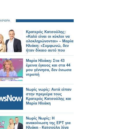
 ΑΡΘΡΑ
Κρατερός Κατσούλης:
«Καλό είναι οι κύκλοι να
ολοκληρώνονται» – Μαρία
Ηλιάκη: «Συμφωνώ, δεν
ήταν δίκαιο αυτό που
έγινε με την Τσολάκη»
Μαρία Ηλιάκη: Στα 43
έμεινα έγκυος και στα 44
μου γέννησα, δεν ένιωσα
ντροπή
Νωρίς νωρίς: Αυτά είπαν
στην πρεμιέρα τους
Κρατερός Κατσούλης και
Μαρία Ηλιάκη
Νωρίς Νωρίς: Η
ανακοίνωση της ΕΡΤ για
Ηλιάκη - Κατσούλη λίγα