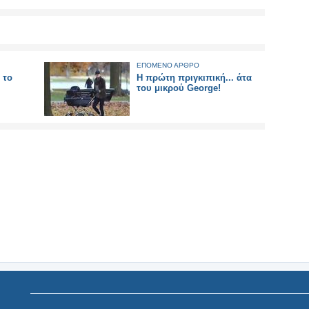
ΕΠΟΜΕΝΟ ΑΡΘΡΟ
 το
H πρώτη πριγκιπική... άτα
του μικρού George!