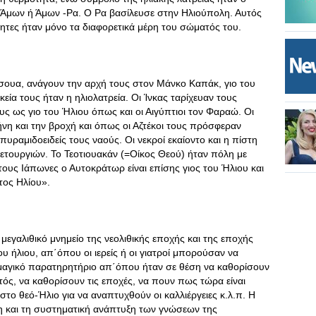
 Άμων ή Άμων -Ρα. Ο Ρα βασίλευσε στην Ηλιούπολη. Αυτός
τητες ήταν μόνο τα διαφορετικά μέρη του σώματός του.
τσουα, ανάγουν την αρχή τους στον Μάνκο Καπάκ, γιο του
εία τους ήταν η ηλιολατρεία. Οι Ίνκας ταρίχευαν τους
υς ως γιο του Ήλιου όπως και οι Αιγύπτιοι τον Φαραώ. Οι
ήνη και την βροχή και όπως οι Αζτέκοι τους πρόσφεραν
ραμιδοειδείς τους ναούς. Οι νεκροί εκαίοντο και η πίστη
λετουργιών. Το Τεοτιουακάν (=Οίκος Θεού) ήταν πόλη με
 τους Ιάπωνες ο Αυτοκράτωρ είναι επίσης γιος του Ήλιου και
τος Ηλίου».
 μεγαλιθικό μνημείο της νεολιθικής εποχής και της εποχής
ου ήλιου, απ΄όπου οι ιερείς ή οι γιατροί μπορούσαν να
 μαγικό παρατηρητήριο απ΄όπου ήταν σε θέση να καθορίσουν
τός, να καθορίσουν τις εποχές, να πουν πως τώρα είναι
στο θεό-Ήλιο για να αναπτυχθούν οι καλλιέργειες κ.λ.π. Η
ηση και τη συστηματική ανάπτυξη των γνώσεων της