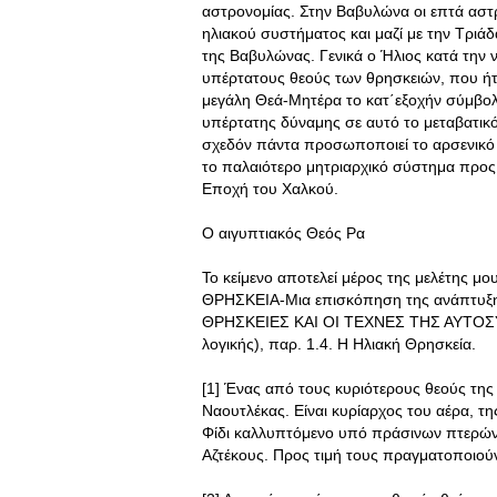
αστρονομίας. Στην Βαβυλώνα οι επτά αστρ
ηλιακού συστήματος και μαζί με την Τριάδ
της Βαβυλώνας. Γενικά ο Ήλιος κατά την
υπέρτατους θεούς των θρησκειών, που ήτ
μεγάλη Θεά-Μητέρα το κατ΄εξοχήν σύμβολο
υπέρτατης δύναμης σε αυτό το μεταβατικό
σχεδόν πάντα προσωποποιεί το αρσενικό σ
το παλαιότερο μητριαρχικό σύστημα προς 
Εποχή του Χαλκού.
Ο αιγυπτιακός Θεός Ρα
Το κείμενο αποτελεί μέρος της μελέτη
ΘΡΗΣΚΕΙΑ-Μια επισκόπηση της ανάπτυξη
ΘΡΗΣΚΕΙΕΣ ΚΑΙ ΟΙ ΤΕΧΝΕΣ ΤΗΣ ΑΥΤΟΣΥΝΕ
λογικής), παρ. 1.4. Η Ηλιακή Θρησκεία.
[1] Ένας από τους κυριότερους θεούς της
Ναουτλέκας. Είναι κυρίαρχος του αέρα, τη
Φίδι καλλυπτόμενο υπό πράσινων πτερών. 
Αζτέκους. Προς τιμή τους πραγματοποιού