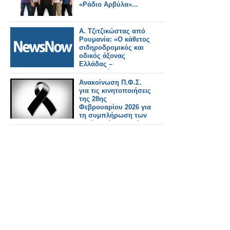
«Ράδιο Αρβύλα»...
Α. Τζιτζικώστας από
Ρουμανία: «Ο κάθετος
σιδηροδρομικός και
οδικός άξονας
Ελλάδας –
Βουλγαρίας –
Ρουμανίας
Ανακοίνωση Π.Φ.Σ.
αναβαθμίζει
για τις κινητοποιήσεις
σημαντικά τον
της 28ης
γεωπολιτικό ρόλο
Φεβρουαρίου 2026 για
των τριών χωρών και
τη συμπλήρωση των
θωρακίζει τα σύνορα
τριών χρόνων από
της Ευρώπης»
την τραγωδία των
Τεμπών