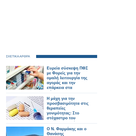
ΣΧΕΤΙΚΑ ΑΡΘΡΑ
Ευρεία σύσκεψη ΠΦΣ
με Φορείς για την
ομαλή λειτουργία της
αγοράς και την
επάρκεια στα
φάρμακα!
Η μάχη για την
προσβασιμότητα στις
θεραπείες
γονιμότητας: Στο
στόχαστρο του
φαρμακευτικού
κόσμου οι πρακτικές
Ο Ν. Φαρμάκης και ο
της εταιρείας Merck
Θανάσης