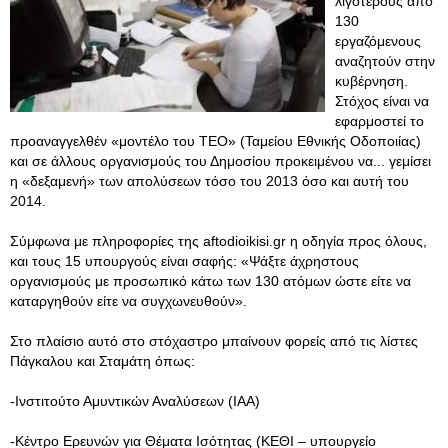
λιγότερους από
130
εργαζόμενους
αναζητούν στην
κυβέρνηση.
Στόχος είναι να
εφαρμοστεί το
προαναγγελθέν «μοντέλο του ΤΕΟ» (Ταμείου Εθνικής Οδοποιίας)
και σε άλλους οργανισμούς του Δημοσίου προκειμένου να... γεμίσει
η «δεξαμενή» των απολύσεων τόσο του 2013 όσο και αυτή του
2014.
Σύμφωνα με πληροφορίες της aftodioikisi.gr η οδηγία προς όλους,
και τους 15 υπουργούς είναι σαφής: «Ψάξτε άχρηστους
οργανισμούς με προσωπικό κάτω των 130 ατόμων ώστε είτε να
καταργηθούν είτε να συγχωνευθούν».
Στο πλαίσιο αυτό στο στόχαστρο μπαίνουν φορείς από τις λίστες
Πάγκαλου και Σταμάτη όπως:
-Ινστιτούτο Αμυντικών Αναλύσεων (ΙΑΑ)
-Κέντρο Ερευνών για Θέματα Ισότητας (ΚΕΘΙ – υπουργείο