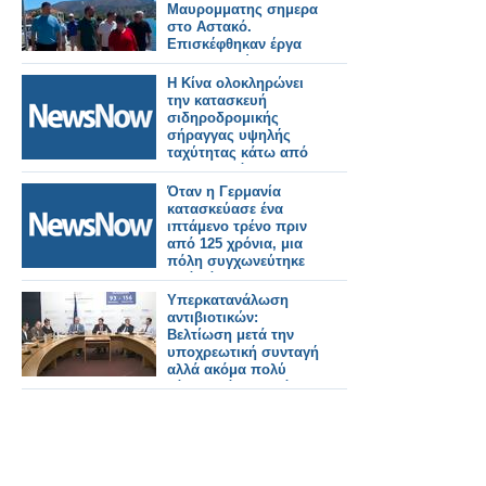
Μαυρομματης σημερα
στο Αστακό.
Επισκέφθηκαν έργα
που εκτελούνται στην
περιοχή και
Η Κίνα ολοκληρώνει
συναντήθηκαν με
την κατασκευή
φορείς και πολίτες
σιδηροδρομικής
(φωτο-βιντεο)
σήραγγας υψηλής
ταχύτητας κάτω από
τον ποταμό
Γιανγκτσέ.
Όταν η Γερμανία
κατασκεύασε ένα
ιπτάμενο τρένο πριν
από 125 χρόνια, μια
πόλη συγχωνεύτηκε
από κάτω του.
Υπερκατανάλωση
αντιβιοτικών:
Βελτίωση μετά την
υποχρεωτική συνταγή
αλλά ακόμα πολύ
κάτω από τον στόχο!