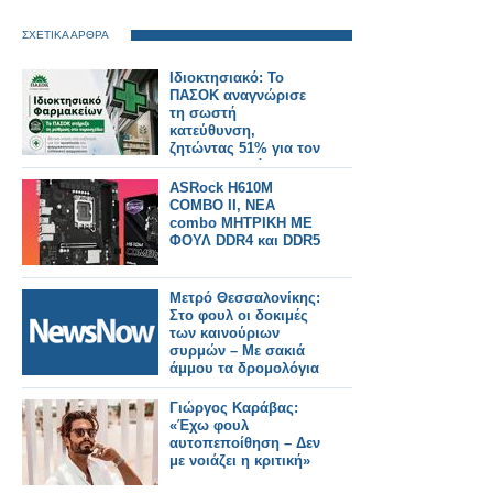
ΣΧΕΤΙΚΑ ΑΡΘΡΑ
Ιδιοκτησιακό: Το
ΠΑΣΟΚ αναγνώρισε
τη σωστή
κατεύθυνση,
ζητώντας 51% για τον
φαρμακοποιό
ASRock H610M
COMBO II, ΝΕΑ
combo ΜΗΤΡΙΚΗ ΜΕ
ΦΟΥΛ DDR4 και DDR5
Μετρό Θεσσαλονίκης:
Στο φουλ οι δοκιμές
των καινούριων
συρμών – Με σακιά
άμμου τα δρομολόγια
Γιώργος Καράβας:
«Έχω φουλ
αυτοπεποίθηση – Δεν
με νοιάζει η κριτική»