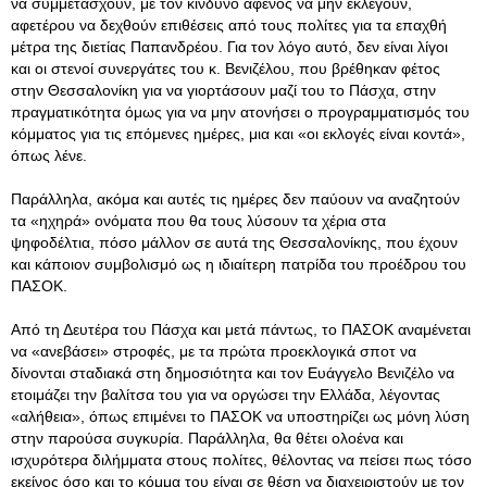
να συμμετάσχουν, με τον κίνδυνο αφενός να μην εκλεγούν,
αφετέρου να δεχθούν επιθέσεις από τους πολίτες για τα επαχθή
μέτρα της διετίας Παπανδρέου
. Για τον λόγο αυτό, δεν είναι λίγοι
και οι στενοί συνεργάτες του κ. Βενιζέλου, που βρέθηκαν φέτος
στην Θεσσαλονίκη για να γιορτάσουν μαζί του το Πάσχα, στην
πραγματικότητα όμως για να μην ατονήσει ο προγραμματισμός του
κόμματος για τις επόμενες ημέρες, μια και «οι εκλογές είναι κοντά»,
όπως λένε.
Παράλληλα, ακόμα και αυτές τις ημέρες δεν παύουν να αναζητούν
τα «ηχηρά» ονόματα που θα τους λύσουν τα χέρια στα
ψηφοδέλτια, πόσο μάλλον σε αυτά της Θεσσαλονίκης, που έχουν
και κάποιον συμβολισμό ως η ιδιαίτερη πατρίδα του προέδρου του
ΠΑΣΟΚ.
Από τη Δευτέρα του Πάσχα και μετά πάντως, το ΠΑΣΟΚ αναμένεται
να «ανεβάσει» στροφές, με τα πρώτα προεκλογικά σποτ να
δίνονται σταδιακά στη δημοσιότητα και τον Ευάγγελο Βενιζέλο να
ετοιμάζει την βαλίτσα του για να οργώσει την Ελλάδα, λέγοντας
«αλήθεια», όπως επιμένει το ΠΑΣΟΚ να υποστηρίζει ως μόνη λύση
στην παρούσα συγκυρία. Παράλληλα, θα θέτει ολοένα και
ισχυρότερα διλήμματα στους πολίτες, θέλοντας να πείσει πως τόσο
εκείνος όσο και το κόμμα του είναι σε θέση να διαχειριστούν με τον