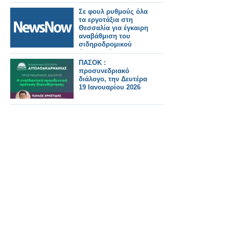
Σε φουλ ρυθμούς όλα
τα εργοτάξια στη
Θεσσαλία για έγκαιρη
αναβάθμιση του
σιδηροδρομικού
άξονα Αθήνα –
Θεσσαλονίκη με 100%
ΠΑΣΟΚ :
τηλεδιοίκηση,
προσυνεδριακό
σηματοδότηση και
διάλογο, την Δευτέρα
ETCS
19 Ιανουαρίου 2026