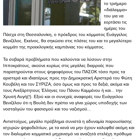
το τριήμερο
«διάλειμμα»
του για να
εορτάσει τις
ημέρες του
Πάσχα στη Θεσσαλονίκη, ο πρόεδρος του κόμματος Ευάγγελος
Βενιζέλος. Εκείνος, θα σηκώσει στις πλάτες του και το μεγαλύτερο
κομμάτι της προεκλογικής καμπάνιας του κόμματος.
Τα σοβαρά προβλήματα που καλούνται να λύσουν στην
Ιπποκράτους, ακούνε κυρίως στις μεγάλες διαρροές που
παρατηρούνται στους ψηφοφόρους του ΠΑΣΟΚ τόσο προς τα
αριστερά και ιδιαιτέρως προς την Δημοκρατική Αριστερά του Φώτη
Κουβέλη και τον ΣΥΡΙΖΑ, όσο όμως και προς τα δεξιά, ακόμα και
τους Ανεξάρτητους Έλληνες του Πάνου Καμμένου ή και... την
Χρυσή Αυγή(!). Εξού και οι συνεχείς αναφορές του Ευάγγελου
Βενιζέλου ότι η Βουλή δεν πρέπει να γίνει χώρος υποδοχής των
νοσταλγών του φασισμού και του ναζισμού...
Αντιστοίχως, μεγάλο πρόβλημα συνιστά η αδυναμία παρουσίασης
ισχυρών ψηφοδελτίων, με τα κενά να μην έχουν καλυφθεί ακόμη και
τον διαλυμένο κομματικό μηχανισμό να αναζητά στελέχη πρόθυμα