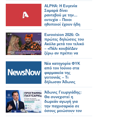
δίκαιο
ALPHA: Η Ευγενία
Σαμαρά δίνει
ραντεβού με την…
ευτυχία – Ποιοι
ηθοποιοί έχουν ήδη
συμφωνήσει για τη
νέα σειρά
Eurovision 2026: Οι
πρώτες δηλώσεις του
Ακύλα μετά τον τελικό
– «Πάλι κουβά!Δεν
ξέρω αν πρέπει να
ζητήσω συγγνώμη»
Νέα κατηγορία ΦΥΚ
από τον Ιούνιο στα
φαρμακεία της
γειτονιάς – Τι
δήλωσαν Άδωνις
Γεωργιάδης -
Απόστολος Βαλτάς
Άδωνις Γεωργιάδης:
Θα συνεχιστεί η
δωρεάν αγωγή για
την παχυσαρκία σε
όσους μειώσουν τον
BMI έως τον Ιούνιο