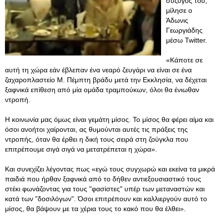
σύζυγος του,
μίλησε ο
Άδωνις
Γεωργιάδης
μέσω Twitter.
«Κάποτε σε
αυτή τη χώρα εάν έβλεπαν ένα νεαρό ζευγάρι να είναι σε ένα
ζαχαροπλαστείο Μ. Πέμπτη βράδυ μετά την Εκκλησία, να δέχεται
ξαφνικά επίθεση από μία ομάδα τραμπούκων, όλοι θα ένιωθαν
ντροπή.
Η κοινωνία μας όμως είναι γεμάτη μίσος. Το μίσος θα φέρει αίμα και
όσοι ανοήτοι χαίρονται, ας θυμούνται αυτές τις πράξεις της
ντροπής, όταν θα έρθει η δική τους σειρά στη ζούγκλα που
επιτρέπουμε σιγά σιγά να μετατρέπεται η χώρα».
Και συνεχίζει λέγοντας πως «εγώ τους συγχωρώ και εκείνα τα μικρά
παιδιά που ήρθαν ξαφνικά από το δήθεν αντιεξουσιαστικό τους
στέκι φωνάζοντας για τους "φασίστες" υπέρ των μεταναστών και
κατά των "δοσιλόγων". Όσοι επιτρέπουν και καλλιεργούν αυτό το
μίσος, θα βάψουν με τα χέρια τους το κακό που θα έλθει».