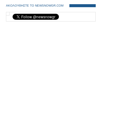
ΑΚΟΛΟΥΘΗΣΤΕ ΤΟ NEWSNOWGR.COM