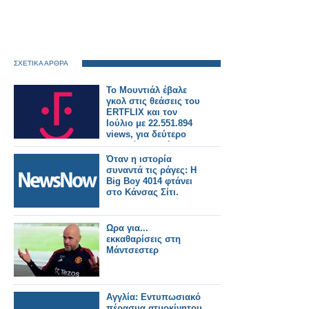
ΣΧΕΤΙΚΑ ΑΡΘΡΑ
Το Μουντιάλ έβαλε
γκολ στις θεάσεις του
ERTFLIX και τον
Ιούλιο με 22.551.894
views, για δεύτερο
συνεχόμενο μήνα
Όταν η ιστορία
συναντά τις ράγες: Η
Big Boy 4014 φτάνει
στο Κάνσας Σίτι.
Ωρα για...
εκκαθαρίσεις στη
Μάντσεστερ
Αγγλία: Εντυπωσιακό
πέρασμα ατμοκίνητου