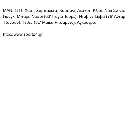
ΜΑΝ. ΣΙΤΙ: Χαρτ, Σαμπαλέτα, Κομπανί, Λέσκοτ, Κλισί, Νάιτζελ ντε
Γιονγκ, Μπάρι, Νασρί (63' Γιαγιά Τουρέ), Νταβίντ Σίλβα (76' Άνταμ
Τζόνσον), Τέβες (81' Μάικα Ρίτσαρντς), Αγκουέρο.
http://www.sport24.gr