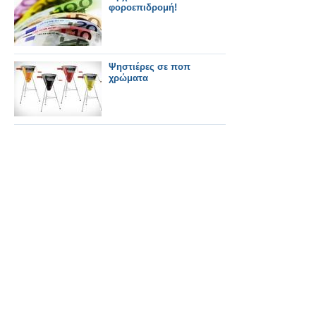
φοροεπιδρομή!
Ψηστιέρες σε ποπ
χρώματα