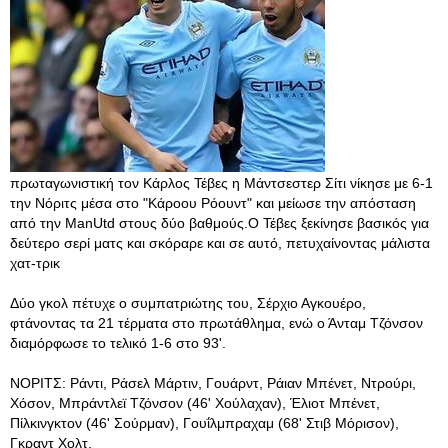
πρωταγωνιστική τον Κάρλος Τέβες η Μάντσεστερ Σίτι νίκησε με 6-1
την Νόριτς μέσα στο "Κάροου Ρόουντ" και μείωσε την απόσταση
από την ManUtd στους δύο βαθμούς.Ο Τέβες ξεκίνησε βασικός για
δεύτερο σερί ματς και σκόραρε και σε αυτό, πετυχαίνοντας μάλιστα
χατ-τρικ
Δύο γκολ πέτυχε ο συμπατριώτης του, Σέρχιο Αγκουέρο,
φτάνοντας τα 21 τέρματα στο πρωτάθλημα, ενώ ο Άνταμ Τζόνσον
διαμόρφωσε το τελικό 1-6 στο 93'.
ΝΟΡΙΤΣ: Ράντι, Ράσελ Μάρτιν, Γουάρντ, Ράιαν Μπένετ, Ντρούρι,
Χόσον, Μπράντλεϊ Τζόνσον (46' Χούλαχαν), Έλιοτ Μπένετ,
Πίλκινγκτον (46' Σούρμαν), Γουΐλμπραχαμ (68' Στιβ Μόρισον),
Γκραντ Χολτ.