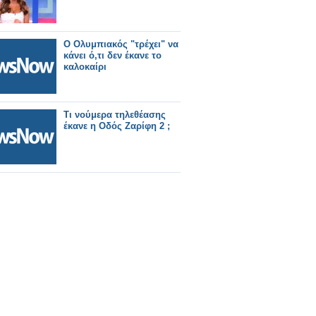
Ο Ολυμπιακός "τρέχει" να
κάνει ό,τι δεν έκανε το
καλοκαίρι
Τι νούμερα τηλεθέασης
έκανε η Οδός Ζαρίφη 2 ;