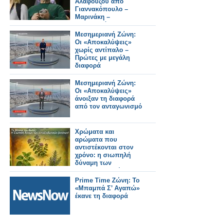
Αλαφούζου από
Γιαννακόπουλο –
Μαρινάκη –
Μελισσανίδη''
Μεσημεριανή Ζώνη:
Οι «Αποκαλύψεις»
χωρίς αντίπαλο –
Πρώτες με μεγάλη
διαφορά
Μεσημεριανή Ζώνη:
Οι «Αποκαλύψεις»
άνοιξαν τη διαφορά
από τον ανταγωνισμό
Χρώματα και
αρώματα που
αντιστέκονται στον
χρόνο: η σιωπηλή
δύναμη των
αντιοξειδωτικών
βοτάνων.
Prime Time Ζώνη: Το
«Μπαμπά Σ’ Αγαπώ»
έκανε τη διαφορά