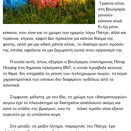
Τριάντα κότες
στη Βουλγαρία
γεννούν …
κόκκινα αυγά.
Κι όχι μόνο
κόκκινα, που είναι και το χρώμα των ημερών λόγω Πάσχα, αλλά και
πράσινα, κίτρινα, καφετί Δεν πρόκειται για κάποιο θαύμα της
φύσης, αλλά για μια ειδική ράτσα κότας, το ιδιαίτερο αυτό προσόν
της οποίας οφείλεται σε μια ξεχωριστή ουσία στον οργανισμό της.
Η ουσία αυτή, όπως εξήγησε ο Βούλγαρος επιστήμονας Πέταρ
Πετρόφ στη δημόσια τηλεόραση ΒΝΤ, η οποία προέβαλε εκτενώς
το θέμα, δεν επηρεάζει τη γεύση των πολύχρωμων αυγών, τα κύρια
χαρακτηριστικά των οποίων δεν διαφέρουν ουδόλως από τα
κανονικά.
Σύμφωνα, μάλιστα, με τον ίδιο, το χρώμα των «θαυματουργών»
αυγών έχει το πλεονέκτημα να διατηρείται αναλλοίωτο ακόμη και
κατά το στάδιο του βρασμού, ενώ το … τελικό προϊόν είναι εξίσου
εύγευστο με τα υπόλοιπα αυγά.
Στο μεταξύ, σε μείζον ζήτημα, παραμονές του Πάσχα, έχει