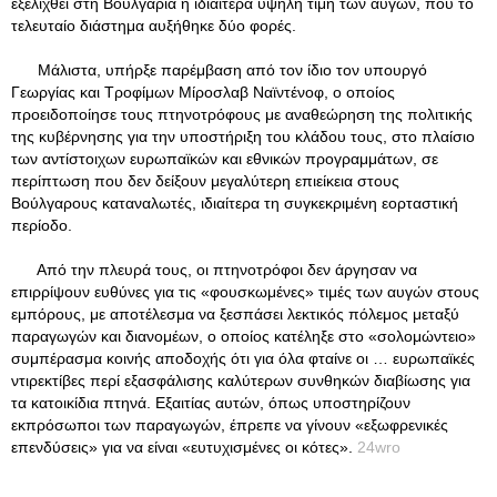
εξελιχθεί στη Βουλγαρία η ιδιαίτερα υψηλή τιμή των αυγών, που το
τελευταίο διάστημα αυξήθηκε δύο φορές.
Μάλιστα, υπήρξε παρέμβαση από τον ίδιο τον υπουργό
Γεωργίας και Τροφίμων Μίροσλαβ Ναϊντένοφ, ο οποίος
προειδοποίησε τους πτηνοτρόφους με αναθεώρηση της πολιτικής
της κυβέρνησης για την υποστήριξη του κλάδου τους, στο πλαίσιο
των αντίστοιχων ευρωπαϊκών και εθνικών προγραμμάτων, σε
περίπτωση που δεν δείξουν μεγαλύτερη επιείκεια στους
Βούλγαρους καταναλωτές, ιδιαίτερα τη συγκεκριμένη εορταστική
περίοδο.
Από την πλευρά τους, οι πτηνοτρόφοι δεν άργησαν να
επιρρίψουν ευθύνες για τις «φουσκωμένες» τιμές των αυγών στους
εμπόρους, με αποτέλεσμα να ξεσπάσει λεκτικός πόλεμος μεταξύ
παραγωγών και διανομέων, ο οποίος κατέληξε στο «σολομώντειο»
συμπέρασμα κοινής αποδοχής ότι για όλα φταίνε οι … ευρωπαϊκές
ντιρεκτίβες περί εξασφάλισης καλύτερων συνθηκών διαβίωσης για
τα κατοικίδια πτηνά. Εξαιτίας αυτών, όπως υποστηρίζουν
εκπρόσωποι των παραγωγών, έπρεπε να γίνουν «εξωφρενικές
επενδύσεις» για να είναι «ευτυχισμένες οι κότες».
24wro