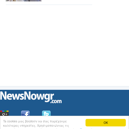
Ta cookies μας βοηθούν να σας παρέχουμε
OK
καλύτερες υπηρεσίες. Χρησιμοποιώντας τις
Οι
Ειδήσεις
του NewsNowgr.com στο
iNews