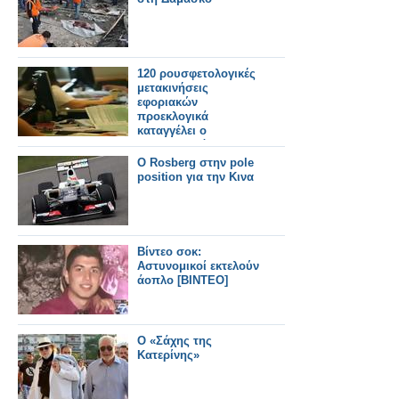
120 ρουσφετολογικές
μετακινήσεις
εφοριακών
προεκλογικά
καταγγέλει ο
Συνασπισμός της
Αριστεράς
O Rosberg στην pole
position για την Κινα
Βίντεο σοκ:
Αστυνομικοί εκτελούν
άοπλο [ΒΙΝΤΕΟ]
Ο «Σάχης της
Κατερίνης»