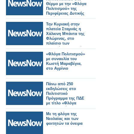
Θέρμο με την «Φλόγα
Πολιτισμού» της
Περιφέρειας Δυτικής
Ελλάδας
Την Κυριακή στην
πλατεία Σταμνάς η
Χάλκινη Μπάντα της
Φλώρινας, στο
πλαίσιο των
Εκδηλώσεων «Φλόγα
Πολιτισμού»
«Φλόγα Πολιτισμού»
με συναυλία του
Κωστή Μαραβέγια,
στο Αγρίνιο
Πάνω από 250
εκδηλώσεις στο
Πολιτιστικό
Πρόγραμμα της ΠΔΕ
με τίτλο «Φλόγα
Πολιτισμού»
Με τη φλόγα της
Νεολαίας και των
φοιτητών τα όνειρα