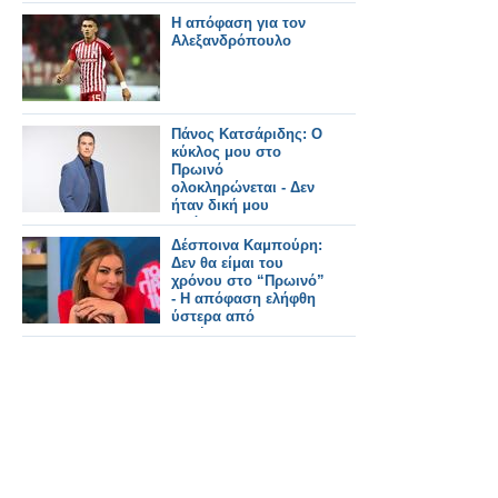
υπουργική απόφαση
Η απόφαση για τον
Αλεξανδρόπουλο
Πάνος Κατσάριδης: Ο
κύκλος μου στο
Πρωινό
ολοκληρώνεται - Δεν
ήταν δική μου
απόφαση...
Δέσποινα Καμπούρη:
Δεν θα είμαι του
χρόνου στο “Πρωινό”
- Η απόφαση ελήφθη
ύστερα από
συζήτηση με το
κανάλι