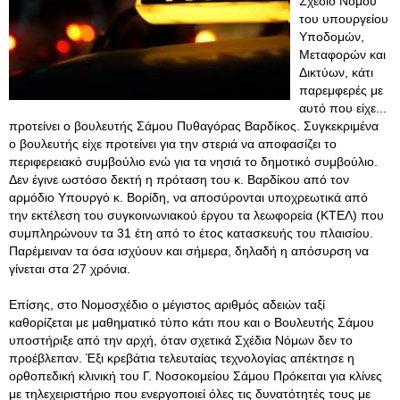
Σχέδιο Νόμου
του υπουργείου
Υποδομών,
Μεταφορών και
Δικτύων, κάτι
παρεμφερές με
αυτό που είχε...
προτείνει ο βουλευτής Σάμου Πυθαγόρας Βαρδίκος. Συγκεκριμένα
ο βουλευτής είχε προτείνει για την στεριά να αποφασίζει το
περιφερειακό συμβούλιο ενώ για τα νησιά το δημοτικό συμβούλιο.
Δεν έγινε ωστόσο δεκτή η πρόταση του κ. Βαρδίκου από τον
αρμόδιο Υπουργό κ. Βορίδη, να αποσύρονται υποχρεωτικά από
την εκτέλεση του συγκοινωνιακού έργου τα λεωφορεία (ΚΤΕΛ) που
συμπληρώνουν τα 31 έτη από το έτος κατασκευής του πλαισίου.
Παρέμειναν τα όσα ισχύουν και σήμερα, δηλαδή η απόσυρση να
γίνεται στα 27 χρόνια.
Επίσης, στο Νομοσχέδιο ο μέγιστος αριθμός αδειών ταξί
καθορίζεται με μαθηματικό τύπο κάτι που και ο Βουλευτής Σάμου
υποστήριξε από την αρχή, όταν σχετικά Σχέδια Νόμων δεν το
προέβλεπαν. Έξι κρεβάτια τελευταίας τεχνολογίας απέκτησε η
ορθοπεδική κλινική του Γ. Νοσοκομείου Σάμου Πρόκειται για κλίνες
με τηλεχειριστήριο που ενεργοποιεί όλες τις δυνατότητές τους με