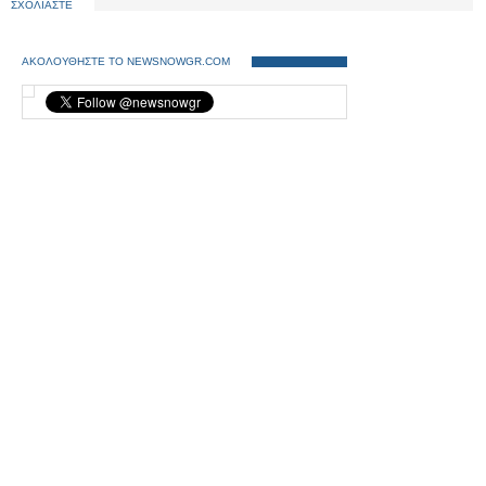
ΣΧΟΛΙΑΣΤΕ
ΑΚΟΛΟΥΘΗΣΤΕ ΤΟ NEWSNOWGR.COM