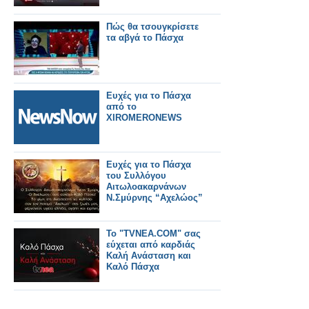
Πώς θα τσουγκρίσετε
τα αβγά το Πάσχα
Ευχές για το Πάσχα
από το
XIROMERONEWS
Ευχές για το Πάσχα
του Συλλόγου
Αιτωλοακαρνάνων
Ν.Σμύρνης “Αχελώος”
Το "TVNEA.COM" σας
εύχεται από καρδιάς
Καλή Ανάσταση και
Καλό Πάσχα