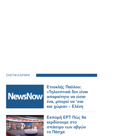
ΣΧΕΤΙΚΑ ΑΡΘΡΑ
Ετεοκλής Παύλου:
«Τηλεοπτικά δεν είναι
απαραίτητο να είσαι
ένα, μπορεί να ‘σαι
και χώρια» – Ελένη
Χατζίδου: «Έτσι, κάθε
μέρα να το λέμε μπας
Εκπομή ΕΡΤ Πώς θα
και..»
κερδίσουμε στο
σπάσιμο των αβγών
το Πάσχα