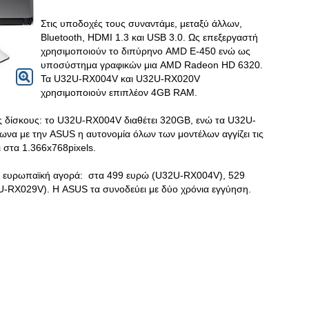
Στις υποδοχές τους συναντάμε, μεταξύ άλλων,
Bluetooth, HDMI 1.3 και USB 3.0. Ως επεξεργαστή
χρησιμοποιούν το διπύρηνο AMD E-450 ενώ ως
υποσύστημα γραφικών μια AMD Radeon HD 6320.
Τα U32U-RX004V και U32U-RX020V
χρησιμοποιούν επιπλέον 4GB RAM.
ύς δίσκους: το U32U-RX004V διαθέτει 320GB, ενώ τα U32U-
α με την ASUS η αυτονομία όλων των μοντέλων αγγίζει τις
 στα 1.366x768pixels.
στην ευρωπαϊκή αγορά: στα 499 ευρώ (U32U-RX004V), 529
-RX029V). Η ASUS τα συνοδεύει με δύο χρόνια εγγύηση.