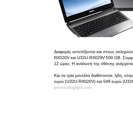
Διαφορές εντοπίζονται και στους σκληρο
RX020V και U32U-RX029V 500 GB. Σύμφων
12 ώρες. Η ανάλυση της οθόνης ανέρχεται
Και τα τρία μοντέλα διαθέτονται, ήδη, 
ευρώ (U32U-RX020V) και 549 ευρώ (U32U
pcnea.blogspot.com