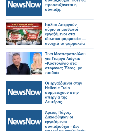
συνταξιούχοι: Πότε θα
προσαυξάνεται η
σύνταξη.
Ιταλία: Απεργούν
αύριο οι μισθωτοί
εργαζόμενοι στα
ιδιωτικά φαρμακεία —
ανοιχτά τα φαρμακεία
με περιορισμένο
προσωπικό
Τίνα Μεσσαροπούλου
για Γιώργο Λιάγκα:
«Κοστολόγιο στα
στεφάνια; Έλεος, ρε
παιδιά»
Οι εργαζόμενοι στην
Hellenic Train
συμμετέχουν στην
απεργία της
Δευτέρας.
Άρειος Πάγος:
Δικαιώθηκαν οι
εργαζόμενοι
συνταξιούχοι - Δεν