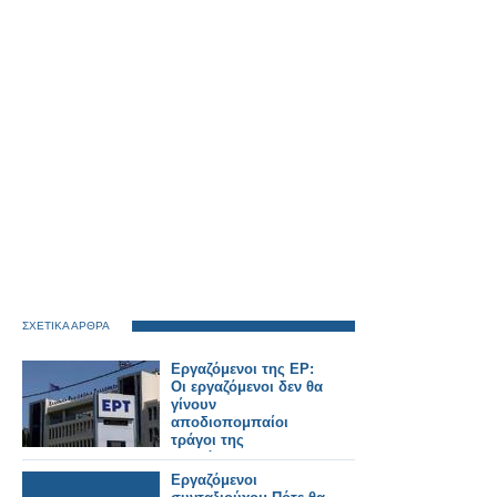
ΣΧΕΤΙΚΑ ΑΡΘΡΑ
Εργαζόμενοι της ΕΡ:
Οι εργαζόμενοι δεν θα
γίνουν
αποδιοπομπαίοι
τράγοι της
τοξικότητας στους
τελικούς της GBL
Εργαζόμενοι