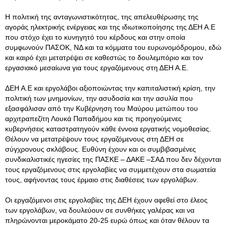
Η πολιτική της ανταγωνιστικότητας, της απελευθέρωσης της
αγοράς ηλεκτρικής ενέργειας και της ιδιωτικοποίησης της ΔΕΗ Α.Ε
που στόχο έχει το κυνηγητό του κέρδους και στην οποία
συμφωνούν ΠΑΣΟΚ, ΝΔ και τα κόμματα του ευρωνομόδρομου, εδώ
και καιρό έχει μετατρέψει σε καθεστώς το δουλεμπόριο και τον
εργασιακό μεσαίωνα για τους εργαζόμενους στη ΔΕΗ Α.Ε.
ΔΕΗ Α.Ε και εργολάβοι αξιοποιώντας την καπιταλιστική κρίση, την
πολιτική των μνημονίων, την ασυδοσία και την ασυλία που
εξασφάλισαν από την Κυβέρνηση του Μαύρου μετώπου του
αρχιτραπεζίτη Λουκά Παπαδήμου και τις προηγούμενες
κυβερνήσεις καταστρατηγούν κάθε έννοια εργατικής νομοθεσίας.
Θέλουν να μετατρέψουν τους εργαζόμενους στη ΔΕΗ σε
σύγχρονους σκλάβους. Ευθύνη έχουν και οι συμβιβασμένες
συνδικαλιστικές ηγεσίες της ΠΑΣΚΕ – ΔΑΚΕ –ΣΑΔ που δεν δέχονται
τους εργαζόμενους στις εργολαβίες να συμμετέχουν στα σωματεία
τους, αφήνοντας τους έρμαιο στις διαθέσεις των εργολάβων.
Οι εργαζόμενοι στις εργολαβίες της ΔΕΗ έχουν αφεθεί στο έλεος
των εργολάβων, να δουλεύουν σε συνθήκες γαλέρας και να
πληρώνονται μεροκάματο 20-25 ευρώ όπως και όταν θέλουν τα