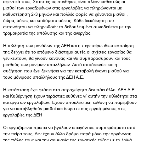
αφεντικά τους. Σε αυτές τις συνθήκες είναι πλέον καθεστώς οι
μισθοί των εργαζομένων στις εργολαβίες να πληρώνονται με
καθυστέρηση 2-3 μηνών και πολλές φορές να χάνονται μισθοί ,
δώρα, άδειες και επιδόματα αδείας. Κάθε διεκδίκηση του
αυτονόητου να πληρωθούν τα δεδουλευμένα συνοδεύεται με την
τρομοκρατία της απόλυσης και της ανεργίας.
Η πώληση των μονάδων της ΔΕΗ και η περεταίρω ιδιωτικοποίηση
της δείχνει ότι το επόμενο διάστημα αυτές οι σχέσεις εργασίας θα
γενικευτούν, θα γίνουν κανόνας και θα συμπαρασύρουν και τους
μισθούς των μονίμων υπαλλήλων. Αυτό αποδεικνύει και η
συζήτηση που έχει ξεκινήσει για την καταβολή έναντι μισθού για
τους μόνιμους υπαλλήλους της ΔΕΗ Α.Ε.
Η κατάσταση έχει φτάσει στο απροχώρητο δεν πάει άλλο. ΔΕΗ Α.Ε
και Κυβέρνηση έχουν τεράστιες ευθύνες γι’ αυτήν την αθλιότητα στα
κάτεργα ων εργολάβων. Έχουν αποκλειστική ευθύνη να παρέμβουν
για να καταβληθούν μισθοί και δώρα στους εργαζομένους στις
εργολαβίες της ΔΕΗ
Οι εργαζόμενοι πρέπει να βγάλουν επειγόντως συμπεράσματα από
την πείρα τους. Δεν έχουν άλλο δρόμο παρά μόνο την οργάνωση
της πάλης τους και την συμμαχία της εργατικής τάξης με τα λαϊκά