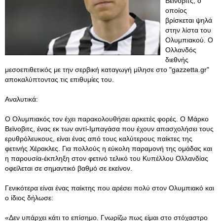
Βεϊνοβιτς, ο
οποίος
βρίσκεται ψηλά
στην λίστα του
Ολυμπιακού. Ο
Ολλανδός
διεθνής
μεσοεπιθετικός με την σερβική καταγωγή μίλησε στο "gazzetta.gr"
αποκαλύπτοντας τις επιθυμίες του.
Αναλυτικά:
Ο Ολυμπιακός τον έχει παρακολουθήσει αρκετές φορές. Ο Μάρκο
Βεϊνοβιτς, ένας εκ των αντί-Ιμπαγάσα που έχουν απασχολήσει τους
ερυθρόλευκους, είναι ένας από τους καλύτερους παίκτες της
φετινής Χέρακλες. Για πολλούς η εύκολη παραμονή της ομάδας και
η παρουσία-έκπληξη στον φετινό τελικό του Κυπέλλου Ολλανδίας
οφείλεται σε σημαντικό βαθμό σε εκείνον.
Γενικότερα είναι ένας παίκτης που αρέσει πολύ στον Ολυμπιακό και
ο ίδιος δήλωσε:
«Δεν υπάρχει κάτι το επίσημο. Γνωρίζω πως είμαι στο στόχαστρο