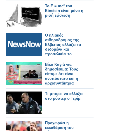
Το E = mc² του
Einstein είναι μόνο η
μισή εξίσωση
Ο ηλιακός
σιδηρόδρομος της
Ελβετίας αλλάζει τα
δεδομένα και
προσελκύει το
ενδιαφέρον της
Ιταλίας και όχι μόνο.
Βίκυ Καγιά για
δημοσίευμα: Τους
είπαμε ότι είναι
ανυπόστατο και η
αρχισυντάκτρια
απάντησε ότι δεν
μπορεί να διαψεύσει
Τι μπορεί να αλλάξει
τον εαυτό της
στο ρόστερ ο Τερίμ
Προχωράει η
εκκαθάριση του